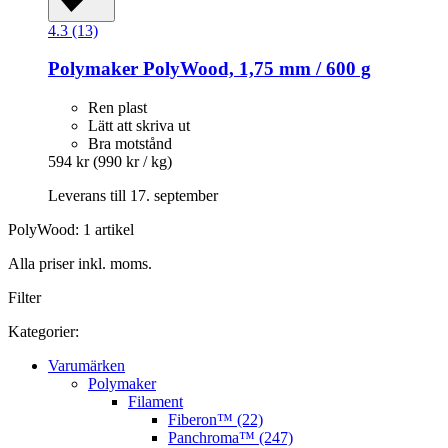
4.3 (13)
Polymaker
PolyWood, 1,75 mm / 600 g
Ren plast
Lätt att skriva ut
Bra motstånd
594 kr
(990 kr / kg)
Leverans till 17. september
PolyWood: 1 artikel
Alla priser inkl. moms.
Filter
Kategorier:
Varumärken
Polymaker
Filament
Fiberon™ (22)
Panchroma™ (247)