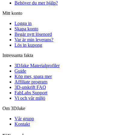
Behöver du mer hjälp?
Mitt konto
Logga in
Skapa konto
Begär nytt lösenord
Var är min leverans?
Lös in kupong
Intressanta fakta
3DJake Materialprofiler
Guide
Köp mer, spara mer
Affiliate program
3D-utskrift FAQ
FabLabs Support
Vi och vår miljö
Om 3DJake
Vår grupp
Kontakt