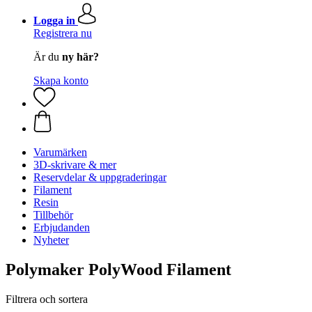
Logga in
Registrera nu
Är du
ny här?
Skapa konto
Varumärken
3D-skrivare & mer
Reservdelar & uppgraderingar
Filament
Resin
Tillbehör
Erbjudanden
Nyheter
Polymaker PolyWood Filament
Filtrera och sortera