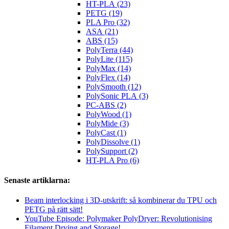
HT-PLA (23)
PETG (19)
PLA Pro (32)
ASA (21)
ABS (15)
PolyTerra (44)
PolyLite (115)
PolyMax (14)
PolyFlex (14)
PolySmooth (12)
PolySonic PLA (3)
PC-ABS (2)
PolyWood (1)
PolyMide (3)
PolyCast (1)
PolyDissolve (1)
PolySupport (2)
HT-PLA Pro (6)
Senaste artiklarna:
Beam interlocking i 3D-utskrift: så kombinerar du TPU och
PETG på rätt sätt!
YouTube Episode: Polymaker PolyDryer: Revolutionising
Filament Drying and Storage!