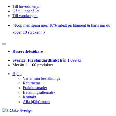
Till huvudmenyn
Gå till innehållet
Till varukorgen
⚡️Köp mer, spara mer: 10% rabatt på filament & harts när du
köper 10 stycken! ⚡️
Reservdelssökare
Sverige: Fri standardfrakt
från 1 099 kr
Mer än 11.100 produkter
Hjälp
Var är min beställning?
Returnerar
Fraktkostnader
Betalningsalternativ
Kontakt
Alla hjälpämnen