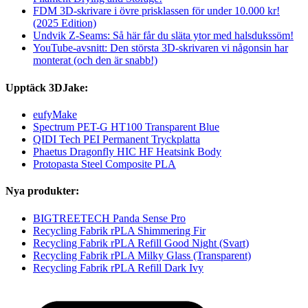
FDM 3D-skrivare i övre prisklassen för under 10.000 kr!
(2025 Edition)
Undvik Z-Seams: Så här får du släta ytor med halsdukssöm!
YouTube-avsnitt: Den största 3D-skrivaren vi någonsin har
monterat (och den är snabb!)
Upptäck 3DJake:
eufyMake
Spectrum PET-G HT100 Transparent Blue
QIDI Tech PEI Permanent Tryckplatta
Phaetus Dragonfly HIC HF Heatsink Body
Protopasta Steel Composite PLA
Nya produkter:
BIGTREETECH Panda Sense Pro
Recycling Fabrik rPLA Shimmering Fir
Recycling Fabrik rPLA Refill Good Night (Svart)
Recycling Fabrik rPLA Milky Glass (Transparent)
Recycling Fabrik rPLA Refill Dark Ivy