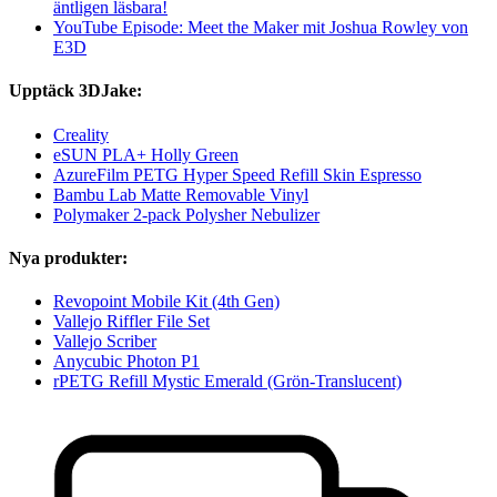
äntligen läsbara!
YouTube Episode: Meet the Maker mit Joshua Rowley von
E3D
Upptäck 3DJake:
Creality
eSUN PLA+ Holly Green
AzureFilm PETG Hyper Speed Refill Skin Espresso
Bambu Lab Matte Removable Vinyl
Polymaker 2-pack Polysher Nebulizer
Nya produkter:
Revopoint Mobile Kit (4th Gen)
Vallejo Riffler File Set
Vallejo Scriber
Anycubic Photon P1
rPETG Refill Mystic Emerald (Grön-Translucent)