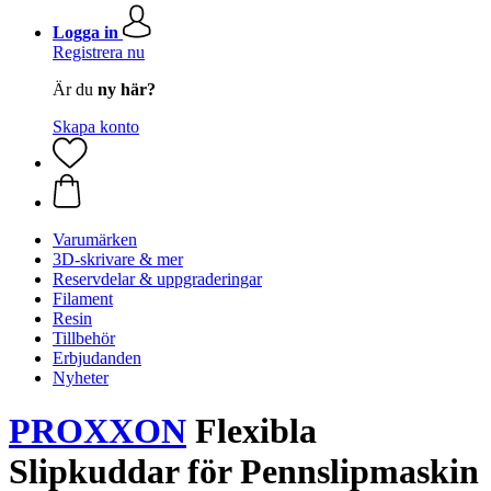
Logga in
Registrera nu
Är du
ny här?
Skapa konto
Varumärken
3D-skrivare & mer
Reservdelar & uppgraderingar
Filament
Resin
Tillbehör
Erbjudanden
Nyheter
PROXXON
Flexibla
Slipkuddar för Pennslipmaskin