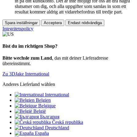
in på ditt kundkonto. Det är inte möjligt för oss att dra några
slutsatser om dig, och alla uppgifter som samlas in som ett
resultat kommer aldrig att vidarebefordras till tredje part.
Spara inställningar
Acceptera
Endast nödvändiga
Integritetspolicy
Bist du im richtigen Shop?
Bitte wechsle zum Land
, das mit deiner Lieferadresse
übereinstimmt.
Zu 3DJake International
Anderes Lieferland wählen
International
Belgien
Belgique
België
България
Česká republika
Deutschland
España