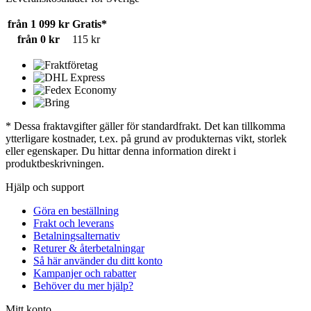
från 1 099 kr
Gratis*
från 0 kr
115 kr
* Dessa fraktavgifter gäller för standardfrakt. Det kan tillkomma
ytterligare kostnader, t.ex. på grund av produkternas vikt, storlek
eller egenskaper. Du hittar denna information direkt i
produktbeskrivningen.
Hjälp och support
Göra en beställning
Frakt och leverans
Betalningsalternativ
Returer & återbetalningar
Så här använder du ditt konto
Kampanjer och rabatter
Behöver du mer hjälp?
Mitt konto