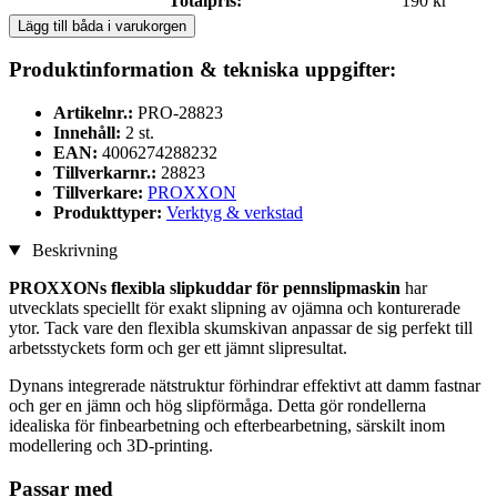
Totalpris:
190 kr
Lägg till båda i varukorgen
Produktinformation & tekniska uppgifter:
Artikelnr.:
PRO-28823
Innehåll:
2 st.
EAN:
4006274288232
Tillverkarnr.:
28823
Tillverkare:
PROXXON
Produkttyper:
Verktyg & verkstad
Beskrivning
PROXXONs flexibla slipkuddar för pennslipmaskin
har
utvecklats speciellt för exakt slipning av ojämna och konturerade
ytor. Tack vare den flexibla skumskivan anpassar de sig perfekt till
arbetsstyckets form och ger ett jämnt slipresultat.
Dynans integrerade nätstruktur förhindrar effektivt att damm fastnar
och ger en jämn och hög slipförmåga. Detta gör rondellerna
idealiska för finbearbetning och efterbearbetning, särskilt inom
modellering och 3D-printing.
Passar med