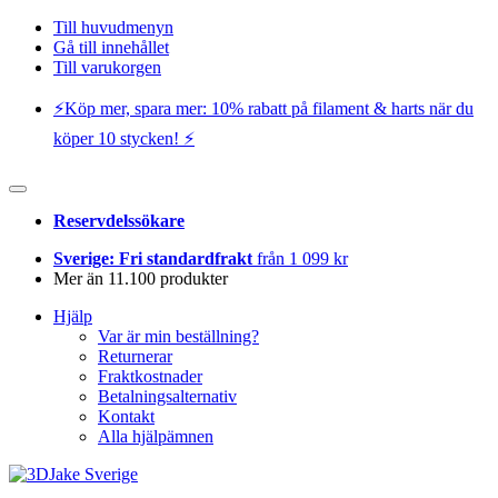
Till huvudmenyn
Gå till innehållet
Till varukorgen
⚡️Köp mer, spara mer: 10% rabatt på filament & harts när du
köper 10 stycken! ⚡️
Reservdelssökare
Sverige: Fri standardfrakt
från 1 099 kr
Mer än 11.100 produkter
Hjälp
Var är min beställning?
Returnerar
Fraktkostnader
Betalningsalternativ
Kontakt
Alla hjälpämnen