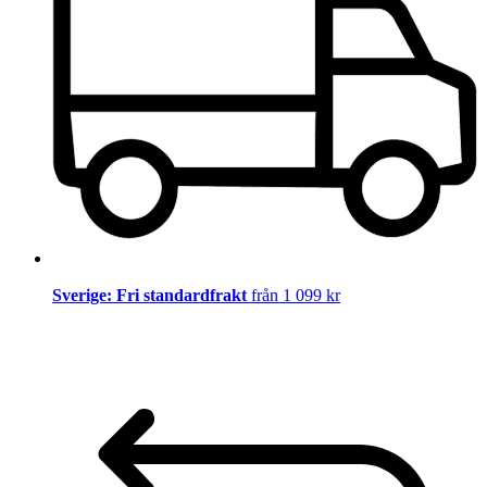
Sverige: Fri standardfrakt
från 1 099 kr