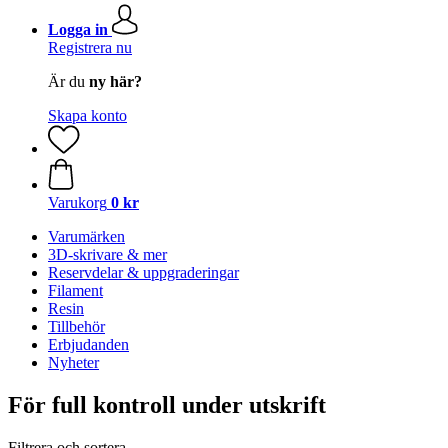
Logga in
Registrera nu
Är du
ny här?
Skapa konto
Varukorg
0 kr
Varumärken
3D-skrivare & mer
Reservdelar & uppgraderingar
Filament
Resin
Tillbehör
Erbjudanden
Nyheter
För full kontroll under utskrift
Filtrera och sortera