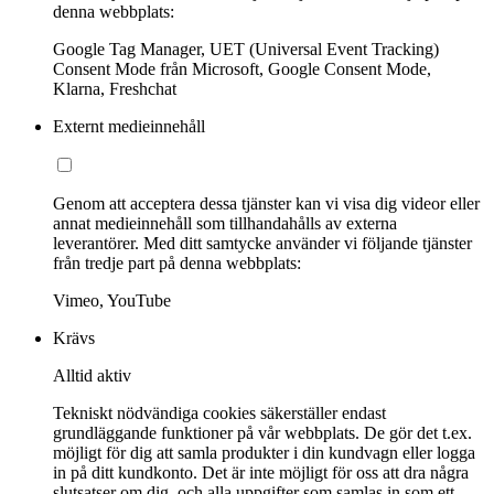
denna webbplats:
Google Tag Manager, UET (Universal Event Tracking)
Consent Mode från Microsoft, Google Consent Mode,
Klarna, Freshchat
Externt medieinnehåll
Genom att acceptera dessa tjänster kan vi visa dig videor eller
annat medieinnehåll som tillhandahålls av externa
leverantörer. Med ditt samtycke använder vi följande tjänster
från tredje part på denna webbplats:
Vimeo, YouTube
Krävs
Alltid aktiv
Tekniskt nödvändiga cookies säkerställer endast
grundläggande funktioner på vår webbplats. De gör det t.ex.
möjligt för dig att samla produkter i din kundvagn eller logga
in på ditt kundkonto. Det är inte möjligt för oss att dra några
slutsatser om dig, och alla uppgifter som samlas in som ett