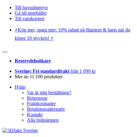
Till huvudmenyn
Gå till innehållet
Till varukorgen
⚡️Köp mer, spara mer: 10% rabatt på filament & harts när du
köper 10 stycken! ⚡️
Reservdelssökare
Sverige: Fri standardfrakt
från 1 099 kr
Mer än 11.100 produkter
Hjälp
Var är min beställning?
Returnerar
Fraktkostnader
Betalningsalternativ
Kontakt
Alla hjälpämnen