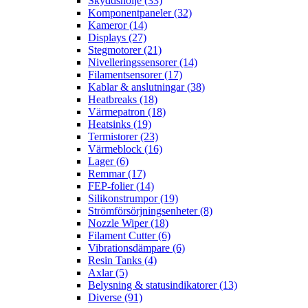
Skyddshölje (33)
Komponentpaneler (32)
Kameror (14)
Displays (27)
Stegmotorer (21)
Nivelleringssensorer (14)
Filamentsensorer (17)
Kablar & anslutningar (38)
Heatbreaks (18)
Värmepatron (18)
Heatsinks (19)
Termistorer (23)
Värmeblock (16)
Lager (6)
Remmar (17)
FEP-folier (14)
Silikonstrumpor (19)
Strömförsörjningsenheter (8)
Nozzle Wiper (18)
Filament Cutter (6)
Vibrationsdämpare (6)
Resin Tanks (4)
Axlar (5)
Belysning & statusindikatorer (13)
Diverse (91)