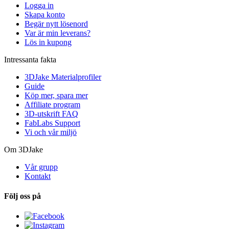
Logga in
Skapa konto
Begär nytt lösenord
Var är min leverans?
Lös in kupong
Intressanta fakta
3DJake Materialprofiler
Guide
Köp mer, spara mer
Affiliate program
3D-utskrift FAQ
FabLabs Support
Vi och vår miljö
Om 3DJake
Vår grupp
Kontakt
Följ oss på