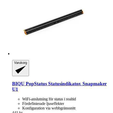
Varukorg
BIQU
PopStatus Statusindikator, Snapmaker
U1
WiFi-anslutning för status i realtid
Fördefinierade ljuseffekter
Konfiguration via webbgränssnitt
441 kr