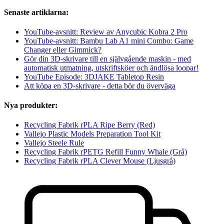
Senaste artiklarna:
YouTube-avsnitt: Review av Anycubic Kobra 2 Pro
YouTube-avsnitt: Bambu Lab A1 mini Combo: Game
Changer eller Gimmick?
Gör din 3D-skrivare till en självgående maskin - med
automatisk utmatning, utskriftsköer och ändlösa loopar!
YouTube Episode: 3DJAKE Tabletop Resin
Att köpa en 3D-skrivare - detta bör du överväga
Nya produkter:
Recycling Fabrik rPLA Ripe Berry (Red)
Vallejo Plastic Models Preparation Tool Kit
Vallejo Steele Rule
Recycling Fabrik rPETG Refill Funny Whale (Grå)
Recycling Fabrik rPLA Clever Mouse (Ljusgrå)