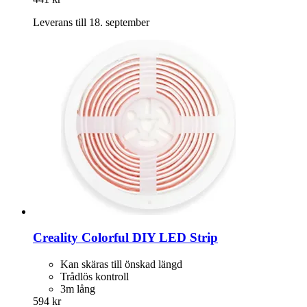
Leverans till 18. september
Creality
Colorful DIY LED Strip
Kan skäras till önskad längd
Trådlös kontroll
3m lång
594 kr