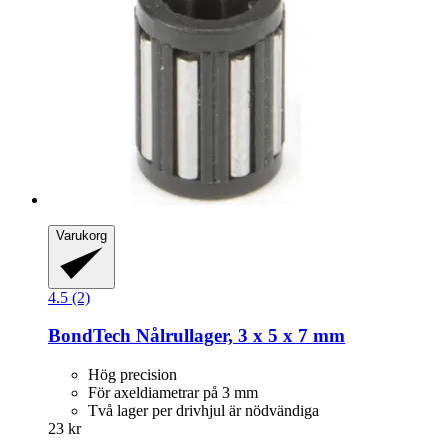
Varukorg
4.5 (2)
BondTech
Nålrullager, 3 x 5 x 7 mm
Hög precision
För axeldiametrar på 3 mm
Två lager per drivhjul är nödvändiga
23 kr