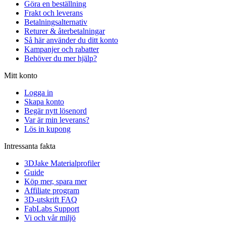
Göra en beställning
Frakt och leverans
Betalningsalternativ
Returer & återbetalningar
Så här använder du ditt konto
Kampanjer och rabatter
Behöver du mer hjälp?
Mitt konto
Logga in
Skapa konto
Begär nytt lösenord
Var är min leverans?
Lös in kupong
Intressanta fakta
3DJake Materialprofiler
Guide
Köp mer, spara mer
Affiliate program
3D-utskrift FAQ
FabLabs Support
Vi och vår miljö