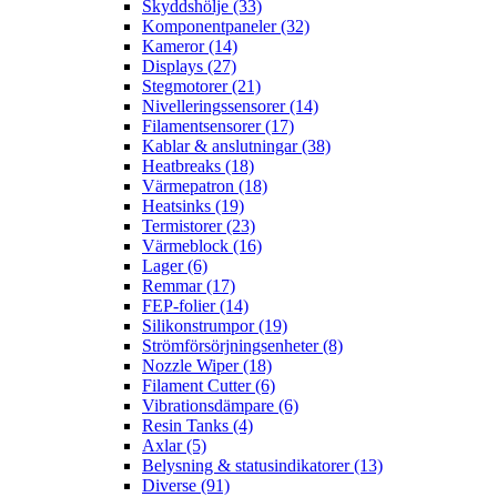
Skyddshölje (33)
Komponentpaneler (32)
Kameror (14)
Displays (27)
Stegmotorer (21)
Nivelleringssensorer (14)
Filamentsensorer (17)
Kablar & anslutningar (38)
Heatbreaks (18)
Värmepatron (18)
Heatsinks (19)
Termistorer (23)
Värmeblock (16)
Lager (6)
Remmar (17)
FEP-folier (14)
Silikonstrumpor (19)
Strömförsörjningsenheter (8)
Nozzle Wiper (18)
Filament Cutter (6)
Vibrationsdämpare (6)
Resin Tanks (4)
Axlar (5)
Belysning & statusindikatorer (13)
Diverse (91)