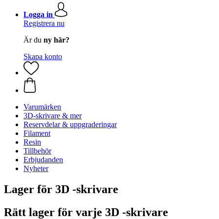
Logga in
Registrera nu
Är du
ny här?
Skapa konto
Varumärken
3D-skrivare & mer
Reservdelar & uppgraderingar
Filament
Resin
Tillbehör
Erbjudanden
Nyheter
Lager för 3D -skrivare
Rätt lager för varje 3D -skrivare