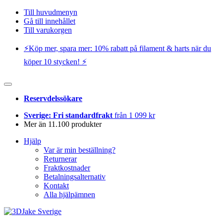
Till huvudmenyn
Gå till innehållet
Till varukorgen
⚡️Köp mer, spara mer: 10% rabatt på filament & harts när du
köper 10 stycken! ⚡️
Reservdelssökare
Sverige: Fri standardfrakt
från 1 099 kr
Mer än 11.100 produkter
Hjälp
Var är min beställning?
Returnerar
Fraktkostnader
Betalningsalternativ
Kontakt
Alla hjälpämnen