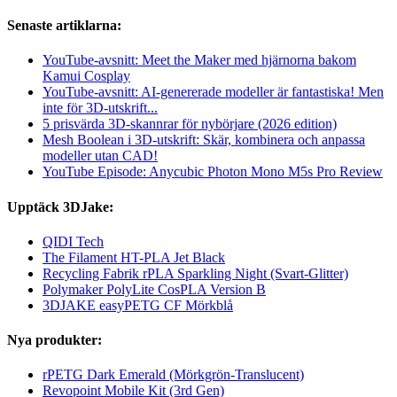
Senaste artiklarna:
YouTube-avsnitt: Meet the Maker med hjärnorna bakom
Kamui Cosplay
YouTube-avsnitt: AI-genererade modeller är fantastiska! Men
inte för 3D-utskrift...
5 prisvärda 3D-skannrar för nybörjare (2026 edition)
Mesh Boolean i 3D-utskrift: Skär, kombinera och anpassa
modeller utan CAD!
YouTube Episode: Anycubic Photon Mono M5s Pro Review
Upptäck 3DJake:
QIDI Tech
The Filament HT-PLA Jet Black
Recycling Fabrik rPLA Sparkling Night (Svart-Glitter)
Polymaker PolyLite CosPLA Version B
3DJAKE easyPETG CF Mörkblå
Nya produkter:
rPETG Dark Emerald (Mörkgrön-Translucent)
Revopoint Mobile Kit (3rd Gen)