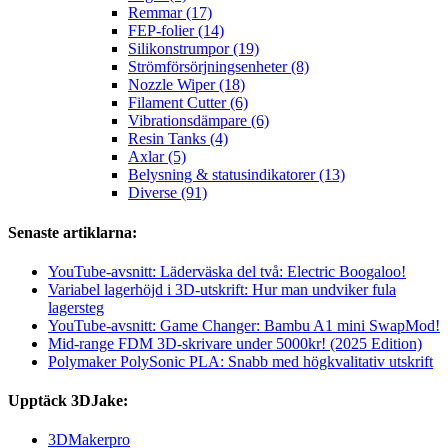
Remmar (17)
FEP-folier (14)
Silikonstrumpor (19)
Strömförsörjningsenheter (8)
Nozzle Wiper (18)
Filament Cutter (6)
Vibrationsdämpare (6)
Resin Tanks (4)
Axlar (5)
Belysning & statusindikatorer (13)
Diverse (91)
Senaste artiklarna:
YouTube-avsnitt: Läderväska del två: Electric Boogaloo!
Variabel lagerhöjd i 3D-utskrift: Hur man undviker fula
lagersteg
YouTube-avsnitt: Game Changer: Bambu A1 mini SwapMod!
Mid-range FDM 3D-skrivare under 5000kr! (2025 Edition)
Polymaker PolySonic PLA: Snabb med högkvalitativ utskrift
Upptäck 3DJake:
3DMakerpro