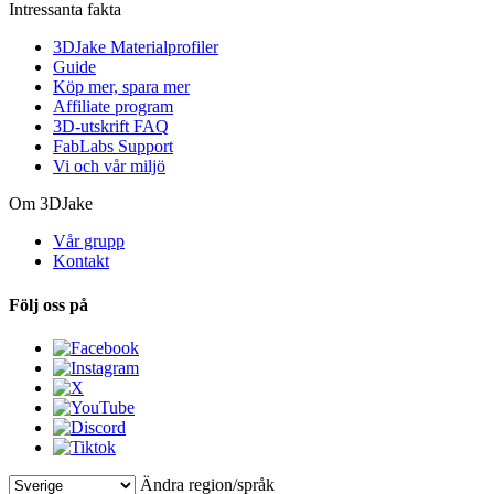
Intressanta fakta
3DJake Materialprofiler
Guide
Köp mer, spara mer
Affiliate program
3D-utskrift FAQ
FabLabs Support
Vi och vår miljö
Om 3DJake
Vår grupp
Kontakt
Följ oss på
Ändra region/språk