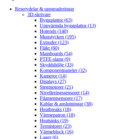
Reservdelar & uppgraderingar
3D-skrivare
Byggplattor (63)
Uppvärmda byggplattor (13)
Hotends (140)
Munstycken (195)
Extruder (123)
Fläkt (60)
Mainboards (54)
PTFE-slang (9)
Skyddshölje (33)
Komponentpaneler (32)
Kameror (14)
Displays (27)
Stegmotorer (21)
Nivelleringssensorer (14)
Filamentsensorer (17)
Kablar & anslutningar (38)
Heatbreaks (18)
Värmepatron (18)
Heatsinks (19)
Termistorer (23)
Värmeblock (16)
Lager (6)