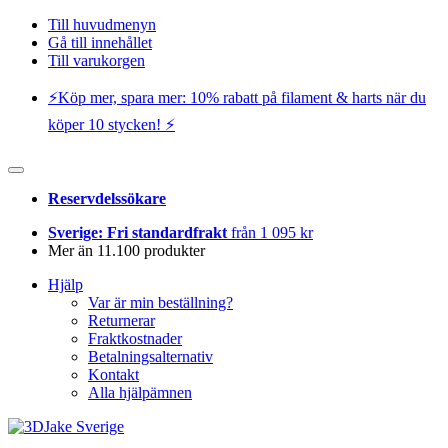
Till huvudmenyn
Gå till innehållet
Till varukorgen
⚡️Köp mer, spara mer: 10% rabatt på filament & harts när du
köper 10 stycken! ⚡️
Reservdelssökare
Sverige: Fri standardfrakt
från 1 095 kr
Mer än 11.100 produkter
Hjälp
Var är min beställning?
Returnerar
Fraktkostnader
Betalningsalternativ
Kontakt
Alla hjälpämnen