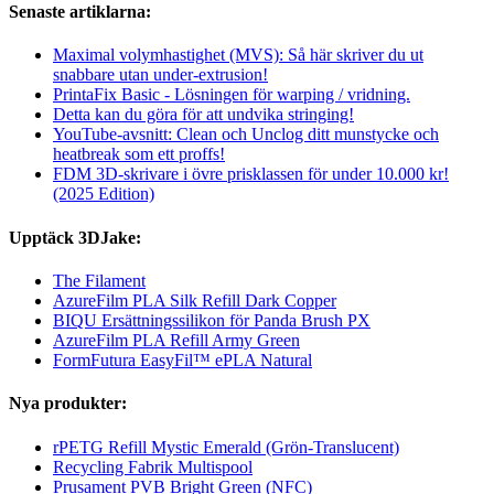
Senaste artiklarna:
Maximal volymhastighet (MVS): Så här skriver du ut
snabbare utan under-extrusion!
PrintaFix Basic - Lösningen för warping / vridning.
Detta kan du göra för att undvika stringing!
YouTube-avsnitt: Clean och Unclog ditt munstycke och
heatbreak som ett proffs!
FDM 3D-skrivare i övre prisklassen för under 10.000 kr!
(2025 Edition)
Upptäck 3DJake:
The Filament
AzureFilm PLA Silk Refill Dark Copper
BIQU Ersättningssilikon för Panda Brush PX
AzureFilm PLA Refill Army Green
FormFutura EasyFil™ ePLA Natural
Nya produkter:
rPETG Refill Mystic Emerald (Grön-Translucent)
Recycling Fabrik Multispool
Prusament PVB Bright Green (NFC)