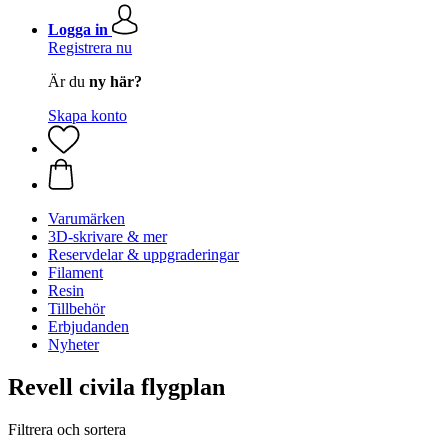
Logga in
Registrera nu
Är du
ny här?
Skapa konto
Varumärken
3D-skrivare & mer
Reservdelar & uppgraderingar
Filament
Resin
Tillbehör
Erbjudanden
Nyheter
Revell civila flygplan
Filtrera och sortera