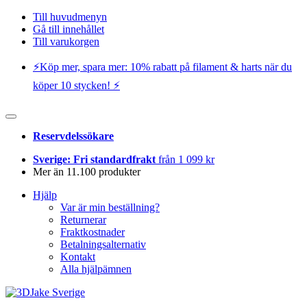
Till huvudmenyn
Gå till innehållet
Till varukorgen
⚡️Köp mer, spara mer: 10% rabatt på filament & harts när du
köper 10 stycken! ⚡️
Reservdelssökare
Sverige: Fri standardfrakt
från 1 099 kr
Mer än 11.100 produkter
Hjälp
Var är min beställning?
Returnerar
Fraktkostnader
Betalningsalternativ
Kontakt
Alla hjälpämnen