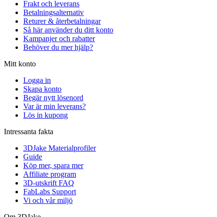
Frakt och leverans
Betalningsalternativ
Returer & återbetalningar
Så här använder du ditt konto
Kampanjer och rabatter
Behöver du mer hjälp?
Mitt konto
Logga in
Skapa konto
Begär nytt lösenord
Var är min leverans?
Lös in kupong
Intressanta fakta
3DJake Materialprofiler
Guide
Köp mer, spara mer
Affiliate program
3D-utskrift FAQ
FabLabs Support
Vi och vår miljö
Om 3DJake