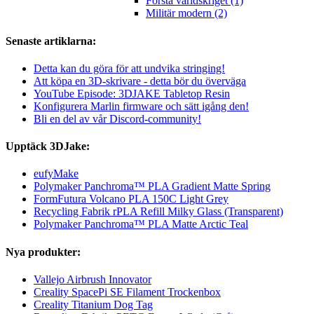
Första världskriget (1)
Militär modern (2)
Senaste artiklarna:
Detta kan du göra för att undvika stringing!
Att köpa en 3D-skrivare - detta bör du överväga
YouTube Episode: 3DJAKE Tabletop Resin
Konfigurera Marlin firmware och sätt igång den!
Bli en del av vår Discord-community!
Upptäck 3DJake:
eufyMake
Polymaker Panchroma™ PLA Gradient Matte Spring
FormFutura Volcano PLA 150C Light Grey
Recycling Fabrik rPLA Refill Milky Glass (Transparent)
Polymaker Panchroma™ PLA Matte Arctic Teal
Nya produkter:
Vallejo Airbrush Innovator
Creality SpacePi SE Filament Trockenbox
Creality Titanium Dog Tag