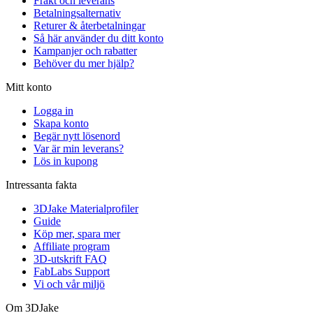
Frakt och leverans
Betalningsalternativ
Returer & återbetalningar
Så här använder du ditt konto
Kampanjer och rabatter
Behöver du mer hjälp?
Mitt konto
Logga in
Skapa konto
Begär nytt lösenord
Var är min leverans?
Lös in kupong
Intressanta fakta
3DJake Materialprofiler
Guide
Köp mer, spara mer
Affiliate program
3D-utskrift FAQ
FabLabs Support
Vi och vår miljö
Om 3DJake