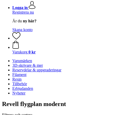
Logga in
Registrera nu
Är du
ny här?
Skapa konto
Varukorg
0 kr
Varumärken
3D-skrivare & mer
Reservdelar & uppgraderingar
Filament
Resin
Tillbehör
Erbjudanden
Nyheter
Revell flygplan modernt
Filtrera och sortera