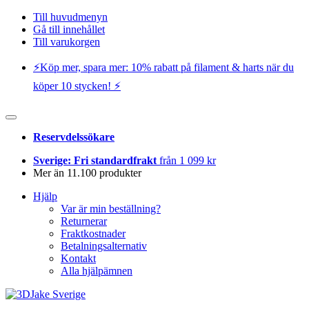
Till huvudmenyn
Gå till innehållet
Till varukorgen
⚡️Köp mer, spara mer: 10% rabatt på filament & harts när du
köper 10 stycken! ⚡️
Reservdelssökare
Sverige: Fri standardfrakt
från 1 099 kr
Mer än 11.100 produkter
Hjälp
Var är min beställning?
Returnerar
Fraktkostnader
Betalningsalternativ
Kontakt
Alla hjälpämnen