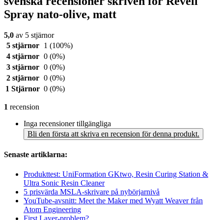
svenska recensioner skriven för Revell
Spray nato-olive, matt
5,0
av 5 stjärnor
5 stjärnor
1
(100%)
4 stjärnor
0
(0%)
3 stjärnor
0
(0%)
2 stjärnor
0
(0%)
1 Stjärnor
0
(0%)
1
recension
Inga recensioner tillgängliga
Bli den första att skriva en recension för denna produkt.
Senaste artiklarna:
Produkttest: UniFormation GKtwo, Resin Curing Station &
Ultra Sonic Resin Cleaner
5 prisvärda MSLA-skrivare på nybörjarnivå
YouTube-avsnitt: Meet the Maker med Wyatt Weaver från
Atom Engineering
First Layer-problem?