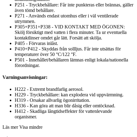
P251 - Tryckbehållare: Får inte punkteras eller brännas, gäller
även tömd behållare.
P271 - Används endast utomhus eller i väl ventilerade
utrymmen.
P305+P351+P338 - VID KONTAKT MED ÖGONEN:
Skölj försiktigt med vatten i flera minuter. Ta ur eventuella
kontaktlinser omdet går lätt. Forsätt att skölja.
P405 - Förvaras inlåst.
P410+P412 - Skyddas från sollljus. Får inte utsättas för
temperaturer över 50 °C/122 °F.
P501 - Innehållet/behållaren lämnas enligt lokala/nationella
förordningar.
Varningsanvisningar:
H222 - Extremt brandfarlig aerosol.
H229 - Tryckbehållare: kan explodera vid uppvärmning.
H319 - Orsakar allvarlig ögonirritation.
H336 - Kan göra att man blir dåsig eller omtöcknad.
H412 - Skadliga långtidseffekter för vattenlevande
organismer.
Läs mer
Visa mindre