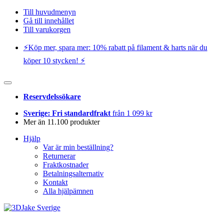
Till huvudmenyn
Gå till innehållet
Till varukorgen
⚡️Köp mer, spara mer: 10% rabatt på filament & harts när du
köper 10 stycken! ⚡️
Reservdelssökare
Sverige: Fri standardfrakt
från 1 099 kr
Mer än 11.100 produkter
Hjälp
Var är min beställning?
Returnerar
Fraktkostnader
Betalningsalternativ
Kontakt
Alla hjälpämnen