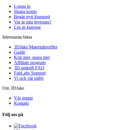
Logga in
Skapa konto
Begär nytt lösenord
Var är min leverans?
Lös in kupong
Intressanta fakta
3DJake Materialprofiler
Guide
Köp mer, spara mer
Affiliate program
3D-utskrift FAQ
FabLabs Support
Vi och vår miljö
Om 3DJake
Vår grupp
Kontakt
Följ oss på