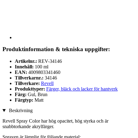
Produktinformation & tekniska uppgifter:
Artikelnr.:
REV-34146
Innehåll:
100 ml
EAN:
4009803341460
Tillverkarnr.:
34146
Tillverkare:
Revell
Produkttyper:
Färger, bläck och lacker för hantverk
Färg:
Gul, Brun
Färgtyp:
Matt
Beskrivning
Revell Spray Color har hög opacitet, hög styrka och är
snabbtorkande akrylfärger.
Sprayen är lämplig för följande material: