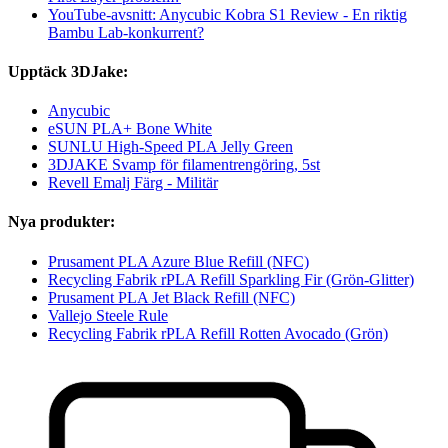
YouTube-avsnitt: Anycubic Kobra S1 Review - En riktig
Bambu Lab-konkurrent?
Upptäck 3DJake:
Anycubic
eSUN PLA+ Bone White
SUNLU High-Speed PLA Jelly Green
3DJAKE Svamp för filamentrengöring, 5st
Revell Emalj Färg - Militär
Nya produkter:
Prusament PLA Azure Blue Refill (NFC)
Recycling Fabrik rPLA Refill Sparkling Fir (Grön-Glitter)
Prusament PLA Jet Black Refill (NFC)
Vallejo Steele Rule
Recycling Fabrik rPLA Refill Rotten Avocado (Grön)