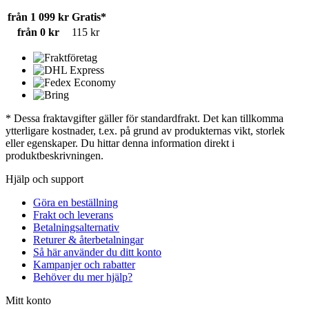
från 1 099 kr
Gratis*
från 0 kr
115 kr
* Dessa fraktavgifter gäller för standardfrakt. Det kan tillkomma
ytterligare kostnader, t.ex. på grund av produkternas vikt, storlek
eller egenskaper. Du hittar denna information direkt i
produktbeskrivningen.
Hjälp och support
Göra en beställning
Frakt och leverans
Betalningsalternativ
Returer & återbetalningar
Så här använder du ditt konto
Kampanjer och rabatter
Behöver du mer hjälp?
Mitt konto