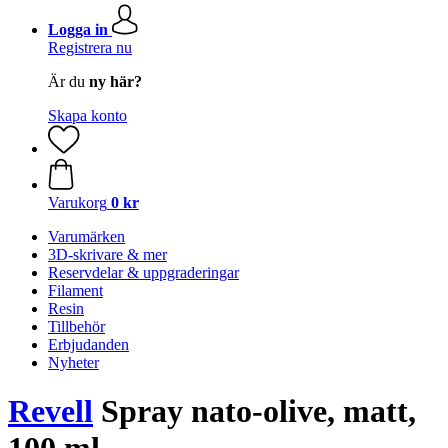
Logga in
Registrera nu
Är du
ny här?
Skapa konto
Varukorg
0 kr
Varumärken
3D-skrivare & mer
Reservdelar & uppgraderingar
Filament
Resin
Tillbehör
Erbjudanden
Nyheter
Revell
Spray nato-olive, matt,