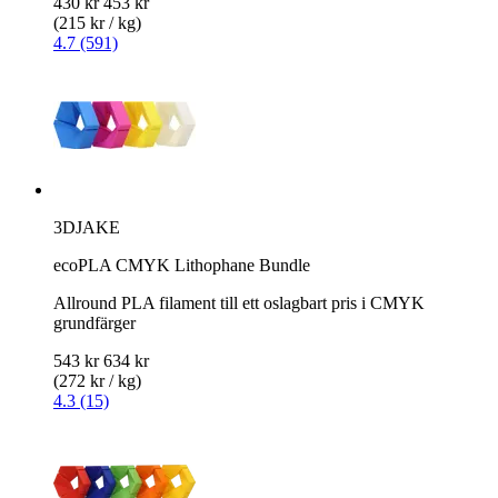
430 kr
453 kr
(215 kr / kg)
4.7 (591)
3DJAKE
ecoPLA CMYK Lithophane Bundle
Allround PLA filament till ett oslagbart pris i CMYK
grundfärger
543 kr
634 kr
(272 kr / kg)
4.3 (15)