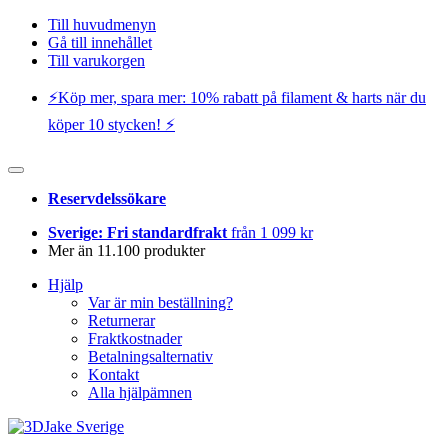
Till huvudmenyn
Gå till innehållet
Till varukorgen
⚡️Köp mer, spara mer: 10% rabatt på filament & harts när du
köper 10 stycken! ⚡️
Reservdelssökare
Sverige: Fri standardfrakt
från 1 099 kr
Mer än 11.100 produkter
Hjälp
Var är min beställning?
Returnerar
Fraktkostnader
Betalningsalternativ
Kontakt
Alla hjälpämnen