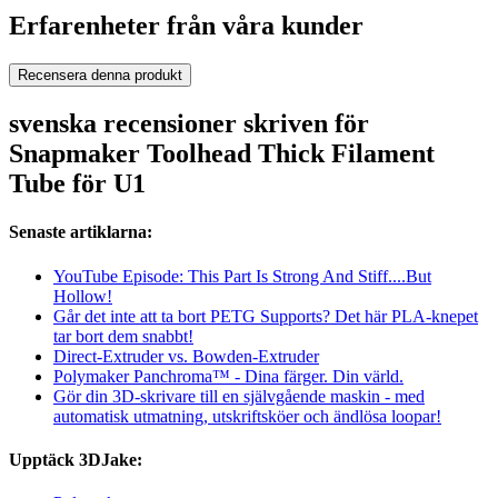
Erfarenheter från våra kunder
Recensera denna produkt
svenska recensioner skriven för
Snapmaker Toolhead Thick Filament
Tube för U1
Senaste artiklarna:
YouTube Episode: This Part Is Strong And Stiff....But
Hollow!
Går det inte att ta bort PETG Supports? Det här PLA-knepet
tar bort dem snabbt!
Direct-Extruder vs. Bowden-Extruder
Polymaker Panchroma™ - Dina färger. Din värld.
Gör din 3D-skrivare till en självgående maskin - med
automatisk utmatning, utskriftsköer och ändlösa loopar!
Upptäck 3DJake: