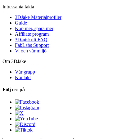
Intressanta fakta
3DJake Materialprofiler
Guide
Köp mer, spara mer
Affiliate program
3D-utskrift FAQ
FabLabs Support
Vi och vår miljö
Om 3DJake
Vår grupp
Kontakt
Följ oss på