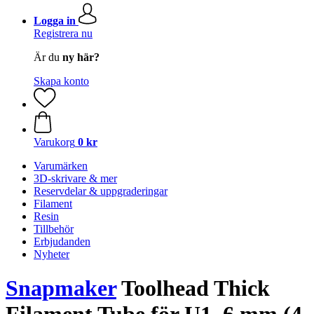
Logga in
Registrera nu
Är du
ny här?
Skapa konto
Varukorg
0 kr
Varumärken
3D-skrivare & mer
Reservdelar & uppgraderingar
Filament
Resin
Tillbehör
Erbjudanden
Nyheter
Snapmaker
Toolhead Thick