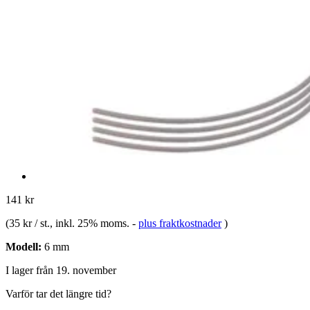
141 kr
(
35 kr / st.
, inkl. 25% moms.
-
plus fraktkostnader
)
Modell:
6 mm
I lager från 19. november
Varför tar det längre tid?