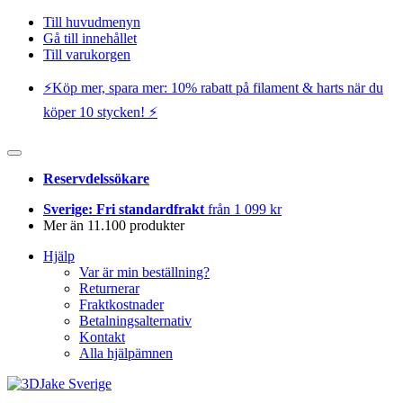
Till huvudmenyn
Gå till innehållet
Till varukorgen
⚡️Köp mer, spara mer: 10% rabatt på filament & harts när du
köper 10 stycken! ⚡️
Reservdelssökare
Sverige: Fri standardfrakt
från 1 099 kr
Mer än 11.100 produkter
Hjälp
Var är min beställning?
Returnerar
Fraktkostnader
Betalningsalternativ
Kontakt
Alla hjälpämnen