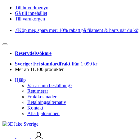
Till huvudmenyn
Gå till innehållet
Till varukorgen
⚡️Köp mer, spara mer: 10% rabatt på filament & harts när du kö
Reservdelssökare
Sverige: Fri standardfrakt
från 1 099 kr
Mer än 11.100 produkter
Hjälp
Var är min beställning?
Returnerar
Fraktkostnader
Betalningsalternativ
Kontakt
Alla hjälpämnen