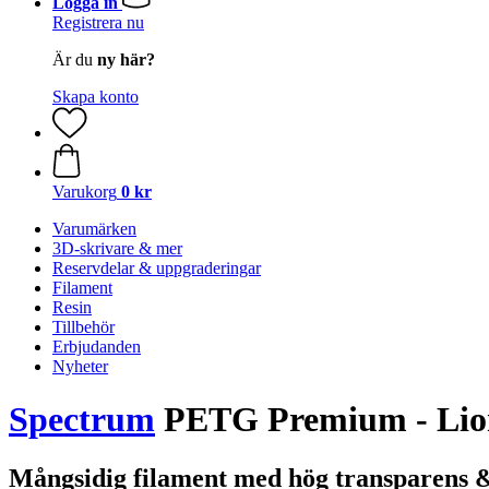
Logga in
Registrera nu
Är du
ny här?
Skapa konto
Varukorg
0 kr
Varumärken
3D-skrivare & mer
Reservdelar & uppgraderingar
Filament
Resin
Tillbehör
Erbjudanden
Nyheter
Spectrum
PETG Premium - Lion
Mångsidig filament med hög transparens 