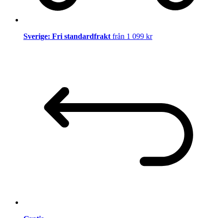
Sverige: Fri standardfrakt
från 1 099 kr