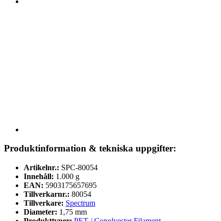
Produktinformation & tekniska uppgifter:
Artikelnr.:
SPC-80054
Innehåll:
1.000 g
EAN:
5903175657695
Tillverkarnr.:
80054
Tillverkare:
Spectrum
Diameter:
1,75 mm
Produkttyper:
PET / Copolyester Filament