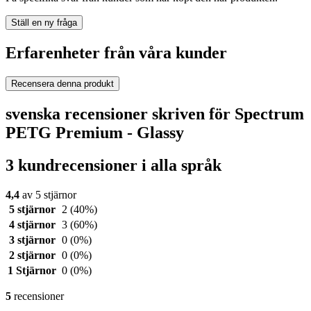
Ställ en ny fråga
Erfarenheter från våra kunder
Recensera denna produkt
svenska recensioner skriven för Spectrum
PETG Premium - Glassy
3 kundrecensioner i alla språk
4,4
av 5 stjärnor
5 stjärnor
2
(40%)
4 stjärnor
3
(60%)
3 stjärnor
0
(0%)
2 stjärnor
0
(0%)
1 Stjärnor
0
(0%)
5
recensioner