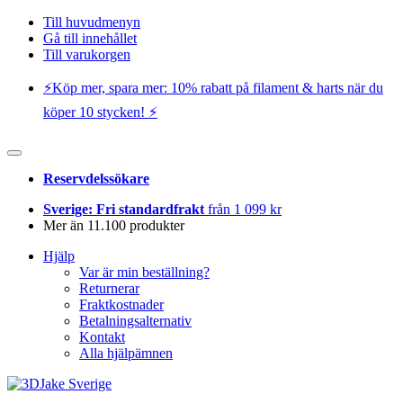
Till huvudmenyn
Gå till innehållet
Till varukorgen
⚡️Köp mer, spara mer: 10% rabatt på filament & harts när du
köper 10 stycken! ⚡️
Reservdelssökare
Sverige: Fri standardfrakt
från 1 099 kr
Mer än 11.100 produkter
Hjälp
Var är min beställning?
Returnerar
Fraktkostnader
Betalningsalternativ
Kontakt
Alla hjälpämnen