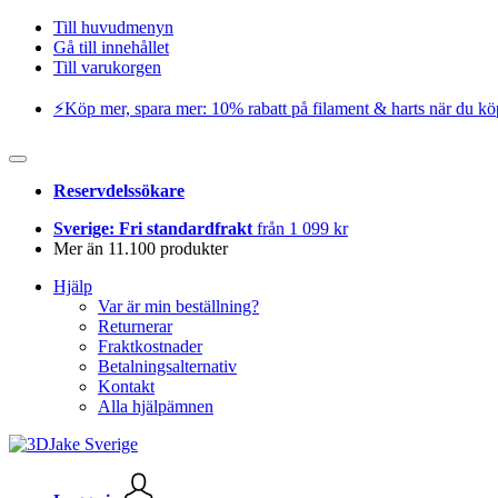
Till huvudmenyn
Gå till innehållet
Till varukorgen
⚡️Köp mer, spara mer: 10% rabatt på filament & harts när du kö
Reservdelssökare
Sverige: Fri standardfrakt
från 1 099 kr
Mer än 11.100 produkter
Hjälp
Var är min beställning?
Returnerar
Fraktkostnader
Betalningsalternativ
Kontakt
Alla hjälpämnen