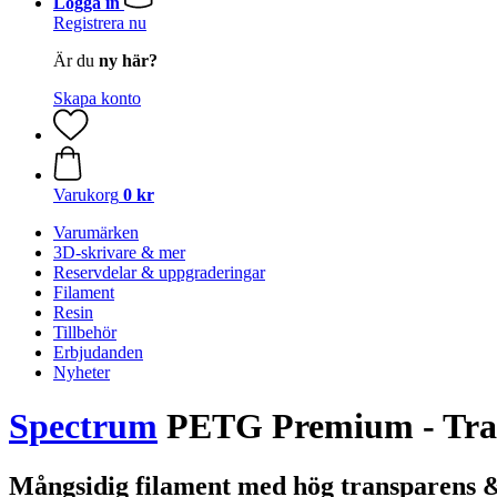
Logga in
Registrera nu
Är du
ny här?
Skapa konto
Varukorg
0 kr
Varumärken
3D-skrivare & mer
Reservdelar & uppgraderingar
Filament
Resin
Tillbehör
Erbjudanden
Nyheter
Spectrum
PETG Premium - Trans
Mångsidig filament med hög transparens 