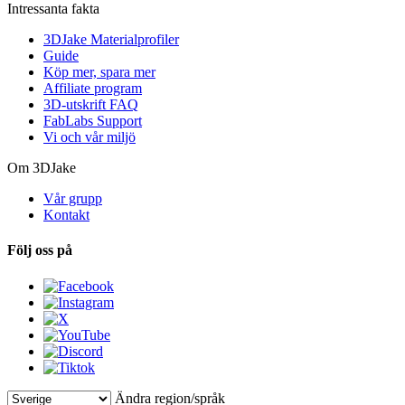
Intressanta fakta
3DJake Materialprofiler
Guide
Köp mer, spara mer
Affiliate program
3D-utskrift FAQ
FabLabs Support
Vi och vår miljö
Om 3DJake
Vår grupp
Kontakt
Följ oss på
Ändra region/språk