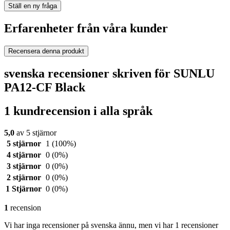
Ställ en ny fråga
Erfarenheter från våra kunder
Recensera denna produkt
svenska recensioner skriven för SUNLU
PA12-CF Black
1 kundrecension i alla språk
5,0
av 5 stjärnor
5 stjärnor
1
(100%)
4 stjärnor
0
(0%)
3 stjärnor
0
(0%)
2 stjärnor
0
(0%)
1 Stjärnor
0
(0%)
1
recension
Vi har inga recensioner på svenska ännu, men vi har 1 recensioner