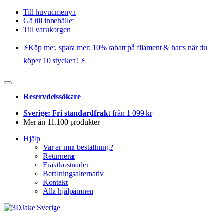
Till huvudmenyn
Gå till innehållet
Till varukorgen
⚡️Köp mer, spara mer: 10% rabatt på filament & harts när du
köper 10 stycken! ⚡️
Reservdelssökare
Sverige: Fri standardfrakt
från 1 099 kr
Mer än 11.100 produkter
Hjälp
Var är min beställning?
Returnerar
Fraktkostnader
Betalningsalternativ
Kontakt
Alla hjälpämnen