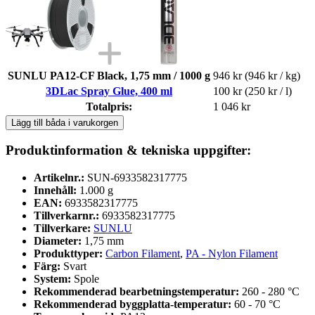
SUNLU PA12-CF Black, 1,75 mm / 1000 g
946 kr
(946 kr / kg)
3DLac Spray Glue, 400 ml
100 kr
(250 kr / l)
Totalpris:
1 046 kr
Lägg till båda i varukorgen
Produktinformation & tekniska uppgifter:
Artikelnr.:
SUN-6933582317775
Innehåll:
1.000 g
EAN:
6933582317775
Tillverkarnr.:
6933582317775
Tillverkare:
SUNLU
Diameter:
1,75 mm
Produkttyper:
Carbon Filament
,
PA - Nylon Filament
Färg:
Svart
System:
Spole
Rekommenderad bearbetningstemperatur:
260 - 280 °C
Rekommenderad byggplatta-temperatur:
60 - 70 °C