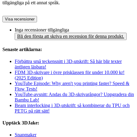
tillgängliga på ett annat språk.
Visa recensioner
Inga recensioner tillgängliga
Bli den första att skriva en recension för denna produkt.
Senaste artiklarna:
Förbättra små teckensnitt i 3D-utskrift: Så här blir texter
äntligen läsbara!
FDM 3D-skrivare i övre prisklassen för under 10.000 kr!
(2025 Edition)
YouTube Episode: Why aren't you printing faster? Speed &
Flow Tests!
YouTube-avsnitt: Andas du 3D-skrivarångor? Uppgradera din
Bambu Lab!
Beam interlocking i 3D-utskrift: så kombinerar du TPU och
PETG på rätt sätt!
Upptäck 3DJake:
Snapmaker