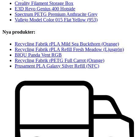
Creality Filament Storage Box
E3D Revo Genius 400 Hotside
Spectrum PETG Premium Anthracite Grey
Vallejo Model Color 015 Flat Yellow (953)
Nya produkter:
Recycling Fabrik rPLA Mild Sea Buckthorn (Orange)
Recycling Fabrik rPLA Refill Fresh Meadow (Ljusgrön)
BIQU Panda Vent RGB
Recycling Fabrik rPETG Full Carrot (Orange)
Prusament PLA Galaxy Silver Refill (NFC)