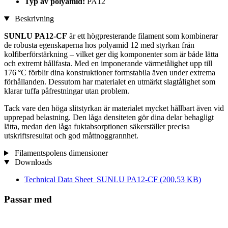
Typ av polyamid:
PA12
Beskrivning
SUNLU PA12-CF
är ett högpresterande filament som kombinerar
de robusta egenskaperna hos polyamid 12 med styrkan från
kolfiberförstärkning – vilket ger dig komponenter som är både lätta
och extremt hållfasta. Med en imponerande värmetålighet upp till
176 °C förblir dina konstruktioner formstabila även under extrema
förhållanden. Dessutom har materialet en utmärkt slagtålighet som
klarar tuffa påfrestningar utan problem.
Tack vare den höga slitstyrkan är materialet mycket hållbart även vid
upprepad belastning. Den låga densiteten gör dina delar behagligt
lätta, medan den låga fuktabsorptionen säkerställer precisa
utskriftsresultat och god måttnoggrannhet.
Filamentspolens dimensioner
Downloads
Technical Data Sheet_SUNLU PA12-CF
(200,53 KB)
Passar med