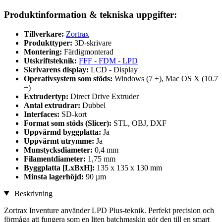
Produktinformation & tekniska uppgifter:
Tillverkare:
Zortrax
Produkttyper:
3D-skrivare
Montering:
Färdigmonterad
Utskriftsteknik:
FFF - FDM - LPD
Skrivarens display:
LCD - Display
Operativsystem som stöds:
Windows (7 +), Mac OS X (10.7
+)
Extrudertyp:
Direct Drive Extruder
Antal extrudrar:
Dubbel
Interfaces:
SD-kort
Format som stöds (Slicer):
STL, OBJ, DXF
Uppvärmd byggplatta:
Ja
Uppvärmt utrymme:
Ja
Munstycksdiameter:
0,4 mm
Filamentdiameter:
1,75 mm
Byggplatta [LxBxH]:
135 x 135 x 130 mm
Minsta lagerhöjd:
90 µm
Beskrivning
Zortrax Inventure använder LPD Plus-teknik. Perfekt precision och
förmåga att fungera som en liten batchmaskin gör den till en smart