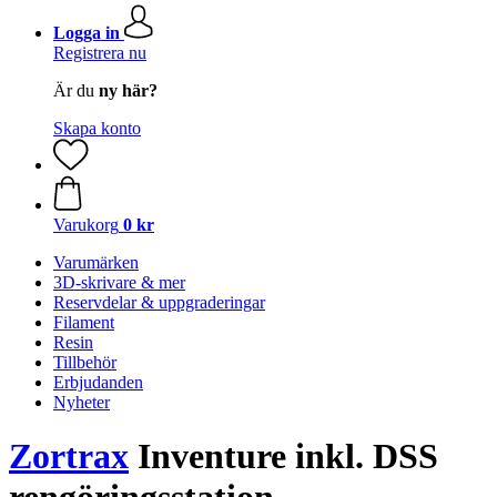
Logga in
Registrera nu
Är du
ny här?
Skapa konto
Varukorg
0 kr
Varumärken
3D-skrivare & mer
Reservdelar & uppgraderingar
Filament
Resin
Tillbehör
Erbjudanden
Nyheter
Zortrax
Inventure inkl. DSS