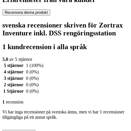
Recensera denna produkt
svenska recensioner skriven för Zortrax
Inventure inkl. DSS rengöringsstation
1 kundrecension i alla språk
5,0
av 5 stjärnor
5 stjärnor
1
(100%)
4 stjärnor
0
(0%)
3 stjärnor
0
(0%)
2 stjärnor
0
(0%)
1 Stjärnor
0
(0%)
1
recension
Vi har inga recensioner på svenska ännu, men vi har 1 recensioner
tillgängliga på ett annat språk.