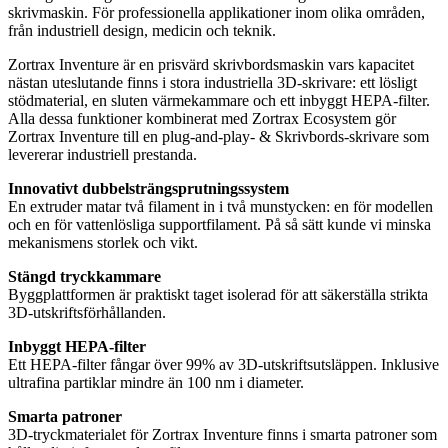
skrivmaskin. För professionella applikationer inom olika områden,
från industriell design, medicin och teknik.
Zortrax Inventure är en prisvärd skrivbordsmaskin vars kapacitet
nästan uteslutande finns i stora industriella 3D-skrivare: ett lösligt
stödmaterial, en sluten värmekammare och ett inbyggt HEPA-filter.
Alla dessa funktioner kombinerat med Zortrax Ecosystem gör
Zortrax Inventure till en plug-and-play- & Skrivbords-skrivare som
levererar industriell prestanda.
Innovativt dubbelsträngsprutningssystem
En extruder matar två filament in i två munstycken: en för modellen
och en för vattenlösliga supportfilament. På så sätt kunde vi minska
mekanismens storlek och vikt.
Stängd tryckkammare
Byggplattformen är praktiskt taget isolerad för att säkerställa strikta
3D-utskriftsförhållanden.
Inbyggt HEPA-filter
Ett HEPA-filter fångar över 99% av 3D-utskriftsutsläppen. Inklusive
ultrafina partiklar mindre än 100 nm i diameter.
Smarta patroner
3D-tryckmaterialet för Zortrax Inventure finns i smarta patroner som