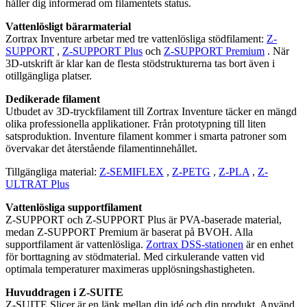
håller dig informerad om filamentets status.
Vattenlösligt bärarmaterial
Zortrax Inventure arbetar med tre vattenlösliga stödfilament:
Z-
SUPPORT
,
Z-SUPPORT Plus
och
Z-SUPPORT Premium
. När
3D-utskrift är klar kan de flesta stödstrukturerna tas bort även i
otillgängliga platser.
Dedikerade filament
Utbudet av 3D-tryckfilament till Zortrax Inventure täcker en mängd
olika professionella applikationer. Från prototypning till liten
satsproduktion. Inventure filament kommer i smarta patroner som
övervakar det återstående filamentinnehållet.
Tillgängliga material:
Z-SEMIFLEX
,
Z-PETG
,
Z-PLA
,
Z-
ULTRAT Plus
Vattenlösliga supportfilament
Z-SUPPORT och Z-SUPPORT Plus är PVA-baserade material,
medan Z-SUPPORT Premium är baserat på BVOH. Alla
supportfilament är vattenlösliga.
Zortrax DSS-stationen
är en enhet
för borttagning av stödmaterial. Med cirkulerande vatten vid
optimala temperaturer maximeras upplösningshastigheten.
Huvuddragen i Z-SUITE
Z-SUITE Slicer är en länk mellan din idé och din produkt. Använd