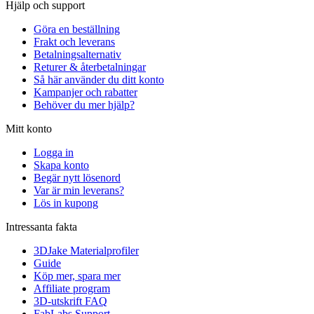
Hjälp och support
Göra en beställning
Frakt och leverans
Betalningsalternativ
Returer & återbetalningar
Så här använder du ditt konto
Kampanjer och rabatter
Behöver du mer hjälp?
Mitt konto
Logga in
Skapa konto
Begär nytt lösenord
Var är min leverans?
Lös in kupong
Intressanta fakta
3DJake Materialprofiler
Guide
Köp mer, spara mer
Affiliate program
3D-utskrift FAQ
FabLabs Support