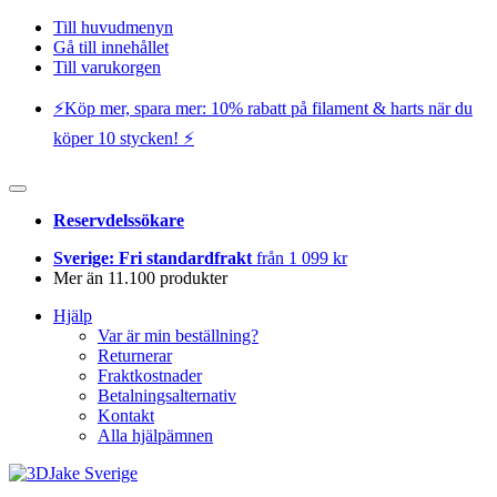
Till huvudmenyn
Gå till innehållet
Till varukorgen
⚡️Köp mer, spara mer: 10% rabatt på filament & harts när du
köper 10 stycken! ⚡️
Reservdelssökare
Sverige: Fri standardfrakt
från 1 099 kr
Mer än 11.100 produkter
Hjälp
Var är min beställning?
Returnerar
Fraktkostnader
Betalningsalternativ
Kontakt
Alla hjälpämnen