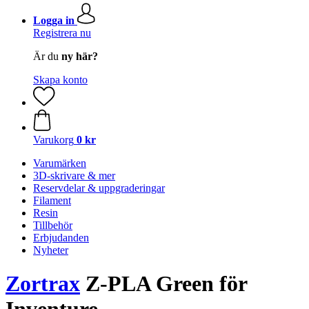
Logga in
Registrera nu
Är du
ny här?
Skapa konto
Varukorg
0 kr
Varumärken
3D-skrivare & mer
Reservdelar & uppgraderingar
Filament
Resin
Tillbehör
Erbjudanden
Nyheter
Zortrax
Z-PLA Green för