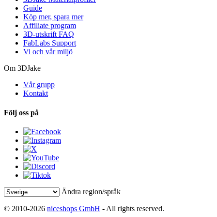
Guide
Köp mer, spara mer
Affiliate program
3D-utskrift FAQ
FabLabs Support
Vi och vår miljö
Om 3DJake
Vår grupp
Kontakt
Följ oss på
Ändra region/språk
© 2010-2026
niceshops GmbH
- All rights reserved.