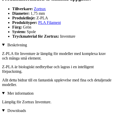
Tillverkare:
Zortrax
Diameter:
1,75 mm
Produktlinje:
Z-PLA
Produkttyper:
PLA Filament
Färg:
Grön
System:
Spole
Tryckmaterial för Zortrax:
Inventure
Beskrivning
Z-PLA för Inventure är lämplig för modeller med komplexa krav
och många små element.
Z-PLA är biologiskt nedbrytbar och lagras i en intelligent
förpackning.
Allt detta bidrar till en fantastisk upplevelse med fina och detaljerade
modeller.
Mer information
Lämplig för Zortrax Inventure.
Downloads