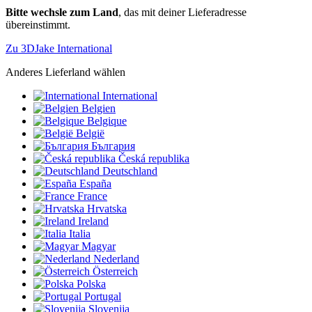
Bitte wechsle zum Land
, das mit deiner Lieferadresse
übereinstimmt.
Zu 3DJake International
Anderes Lieferland wählen
International
Belgien
Belgique
België
България
Česká republika
Deutschland
España
France
Hrvatska
Ireland
Italia
Magyar
Nederland
Österreich
Polska
Portugal
Slovenija