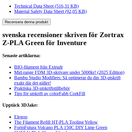
Technical Data Sheet
(516,31 KB)
Material Safety Data Sheet
(92,05 KB)
Recensera denna produkt
svenska recensioner skriven för Zortrax
Z-PLA Green för Inventure
Senaste artiklarna:
BIO-filament från Extrudr
Mid-range FDM 3D-skrivare under 5000kr! (2025 Edition)
Bambu Studio Modifiers: Så optimerar du din 3D-utskrift
exakt där det gäller!
Praktiska 3D-utskriftstillbehör
Tips för utskrift av colorFabb CorkFill
Upptäck 3DJake:
Elegoo
The Filament Refill HT-PLA Tooling Yellow
FormFutura Volcano PLA 150C DIY Lime Green