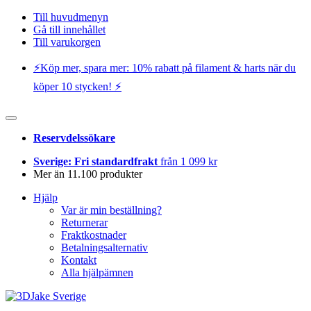
Till huvudmenyn
Gå till innehållet
Till varukorgen
⚡️Köp mer, spara mer: 10% rabatt på filament & harts när du
köper 10 stycken! ⚡️
Reservdelssökare
Sverige: Fri standardfrakt
från 1 099 kr
Mer än 11.100 produkter
Hjälp
Var är min beställning?
Returnerar
Fraktkostnader
Betalningsalternativ
Kontakt
Alla hjälpämnen