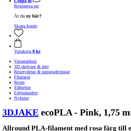
Logga in
Registrera nu
Är du
ny här?
Skapa konto
Varukorg
0 kr
Varumärken
3D-skrivare & mer
Reservdelar & uppgraderingar
Filament
Resin
Tillbehör
Erbjudanden
Nyheter
3DJAKE
ecoPLA - Pink, 1,75 m
Allround PLA-filament med rosa färg till e