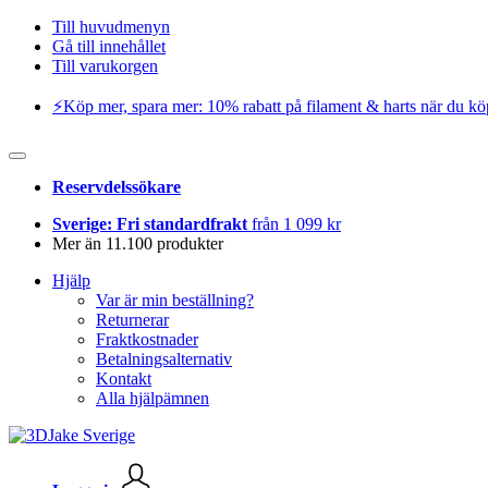
Till huvudmenyn
Gå till innehållet
Till varukorgen
⚡️Köp mer, spara mer: 10% rabatt på filament & harts när du kö
Reservdelssökare
Sverige: Fri standardfrakt
från 1 099 kr
Mer än 11.100 produkter
Hjälp
Var är min beställning?
Returnerar
Fraktkostnader
Betalningsalternativ
Kontakt
Alla hjälpämnen