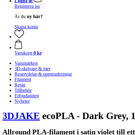
Logga in
Registrera nu
Är du
ny här?
Skapa konto
Varukorg
0 kr
Varumärken
3D-skrivare & mer
Reservdelar & uppgraderingar
Filament
Resin
Tillbehör
Erbjudanden
Nyheter
3DJAKE
ecoPLA - Dark Grey, 1
Allround PLA-filament i satin violet till et