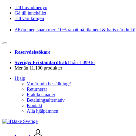
Till huvudmenyn
Gå till innehållet
Till varukorgen
⚡️Köp mer, spara mer: 10% rabatt på filament & harts när du kö
Reservdelssökare
Sverige: Fri standardfrakt
från 1 099 kr
Mer än 11.100 produkter
Hjälp
Var är min beställning?
Returnerar
Fraktkostnader
Betalningsalternativ
Kontakt
Alla hjälpämnen