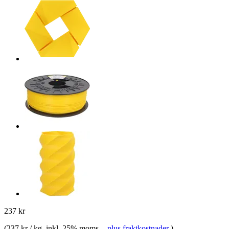
237 kr
(
237 kr / kg
, inkl. 25% moms.
-
plus fraktkostnader
)