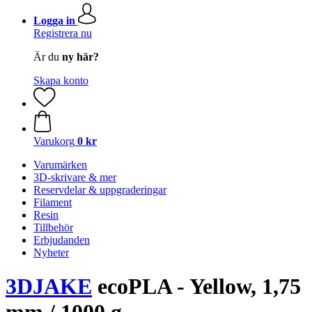
Logga in
Registrera nu
Är du
ny här?
Skapa konto
Varukorg
0 kr
Varumärken
3D-skrivare & mer
Reservdelar & uppgraderingar
Filament
Resin
Tillbehör
Erbjudanden
Nyheter
3DJAKE
ecoPLA - Yellow, 1,75