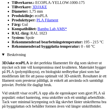
Tillverkarnr.:
ECOPLA-YELLOW-1000-175
Tillverkare:
3DJAKE
Diameter:
1,75 mm
Produktlinje:
ecoPLA
Produkttyper:
PLA Filament
Färg:
Gul
Kompatibilitet:
Bambu Lab AMS*
RAL-färg:
RAL 1023
System:
Spole
Rekommenderad bearbetningstemperatur:
195 - 215 °C
Rekommenderad byggplatta-temperatur:
0 - 60 °C
Beskrivning
3DJake ecoPLA
är det perfekta filamentet för dig som skriver ut
mycket och inte vill kompromissa med kvaliteten. Materialet bygger
på PLA (polymjölksyra), en biologiskt nedbrytbar plast som har
modifierats lätt för att passa optimalt vid 3D-utskrift. Resultatet är ett
filament som presterar pålitligt, är enkelt att använda och samtidigt
prisvärt. Perfekt för dagligt bruk.
Vid utskrift visar ecoPLA upp alla de egenskaper som gjort PLA så
populärt: enkel hantering, rena utskrifter och ett smidigt arbetsflöde.
Tack vare minimal krympning och låg skevhet fäster utskrifterna bra
på byggplattan och behåller formen även vid längre utskriftstider.