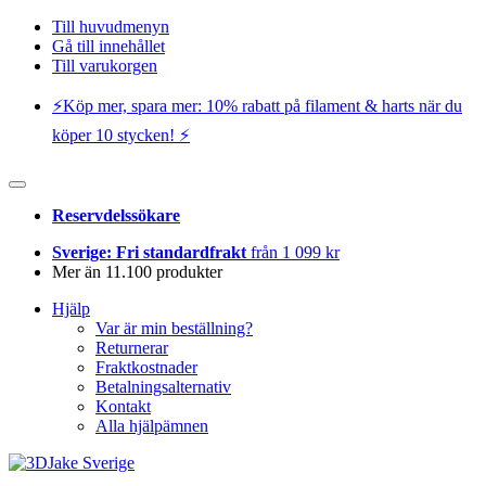
Till huvudmenyn
Gå till innehållet
Till varukorgen
⚡️Köp mer, spara mer: 10% rabatt på filament & harts när du
köper 10 stycken! ⚡️
Reservdelssökare
Sverige: Fri standardfrakt
från 1 099 kr
Mer än 11.100 produkter
Hjälp
Var är min beställning?
Returnerar
Fraktkostnader
Betalningsalternativ
Kontakt
Alla hjälpämnen