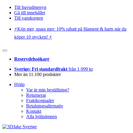
Till huvudmenyn
Gå till innehållet
Till varukorgen
⚡️Köp mer, spara mer: 10% rabatt på filament & harts när du
köper 10 stycken! ⚡️
Reservdelssökare
Sverige: Fri standardfrakt
från 1 099 kr
Mer än 11.100 produkter
Hjälp
Var är min beställning?
Returnerar
Fraktkostnader
Betalningsalternativ
Kontakt
Alla hjälpämnen