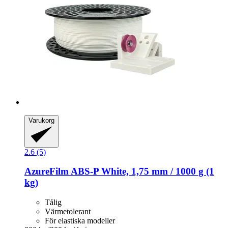
Varukorg
2.6 (5)
AzureFilm
ABS-​P White, 1,75 mm / 1000 g (1
kg)
Tålig
Värmetolerant
För elastiska modeller