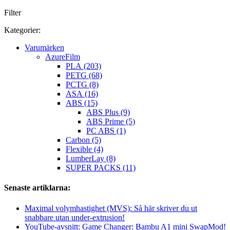
Filter
Kategorier:
Varumärken
AzureFilm
PLA (203)
PETG (68)
PCTG (8)
ASA (16)
ABS (15)
ABS Plus (9)
ABS Prime (5)
PC ABS (1)
Carbon (5)
Flexible (4)
LumberLay (8)
SUPER PACKS (11)
Senaste artiklarna:
Maximal volymhastighet (MVS): Så här skriver du ut
snabbare utan under-extrusion!
YouTube-avsnitt: Game Changer: Bambu A1 mini SwapMod!