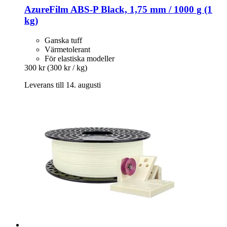
AzureFilm
ABS-​P Black, 1,75 mm / 1000 g (1
kg)
Ganska tuff
Värmetolerant
För elastiska modeller
300 kr
(300 kr / kg)
Leverans till 14. augusti