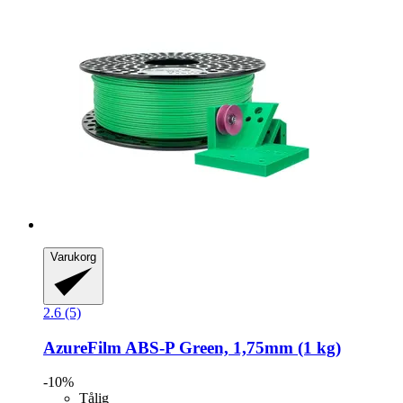
Varukorg
2.6 (5)
AzureFilm
ABS-​P Green, 1,75mm (1 kg)
-10%
Tålig