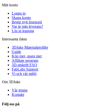
Mitt konto
Logga in
Skapa konto
Begär nytt lösenord
Var är min leverans?
Lös in kupong
Intressanta fakta
3DJake Materialprofiler
Guide
Köp mer, spara mer
Affiliate program
3D-utskrift FAQ
FabLabs Support
Vi och vår miljö
Om 3DJake
Vår grupp
Kontakt
Följ oss på