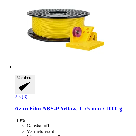
Varukorg
2.3 (3)
AzureFilm
ABS-​P Yellow, 1,75 mm / 1000 g
-10%
Ganska tuff
Värmetolerant