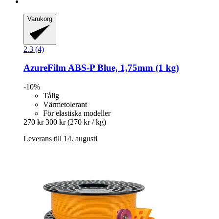
Varukorg
2.3 (4)
AzureFilm
ABS-​P Blue, 1,75mm (1 kg)
-10%
Tålig
Värmetolerant
För elastiska modeller
270 kr
300 kr
(270 kr / kg)
Leverans till 14. augusti