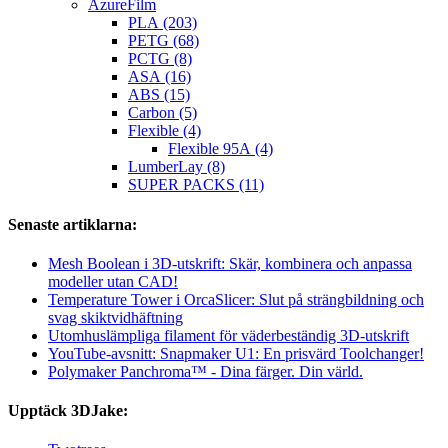
AzureFilm
PLA (203)
PETG (68)
PCTG (8)
ASA (16)
ABS (15)
Carbon (5)
Flexible (4)
Flexible 95A (4)
LumberLay (8)
SUPER PACKS (11)
Senaste artiklarna:
Mesh Boolean i 3D-utskrift: Skär, kombinera och anpassa
modeller utan CAD!
Temperature Tower i OrcaSlicer: Slut på strängbildning och
svag skiktvidhäftning
Utomhuslämpliga filament för väderbeständig 3D-utskrift
YouTube-avsnitt: Snapmaker U1: En prisvärd Toolchanger!
Polymaker Panchroma™ - Dina färger. Din värld.
Upptäck 3DJake: