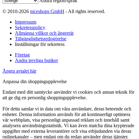
Ändra region/språk
© 2010-2026
niceshops GmbH
- All rights reserved.
Impressum
Sekretesspolicy
Allmänna villkor och ångerrät
Tillgänglighetsredogörelse
Inställningar för sekretess
Företag
Andra trevliga butiker
Ångra avtalet här
Anpassa din shoppingupplevelse
Endast med ditt samtycke använder vi cookies och annan teknik för
att ge dig en personlig shoppingupplevelse.
För detta samlar vi in data om våra användare, deras beteende och
enheter. Denna information används för att kontinuerligt optimera
vår webbplats, visa personligt anpassad reklam och innehåll samt
analysera användningsstatistik. Vi kan även matcha dina krypterade
uppgifter med externa leverantörer och visa erbjudanden via deras
onlinekanaler – men endast om du redan använder deras tjänster.