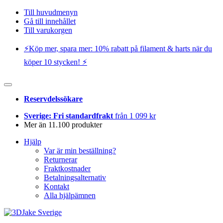
Till huvudmenyn
Gå till innehållet
Till varukorgen
⚡️Köp mer, spara mer: 10% rabatt på filament & harts när du
köper 10 stycken! ⚡️
Reservdelssökare
Sverige: Fri standardfrakt
från 1 099 kr
Mer än 11.100 produkter
Hjälp
Var är min beställning?
Returnerar
Fraktkostnader
Betalningsalternativ
Kontakt
Alla hjälpämnen