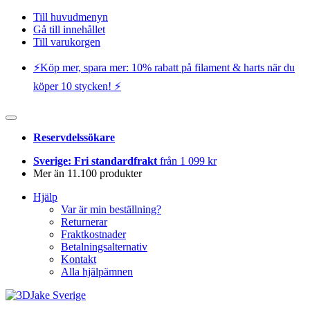
Till huvudmenyn
Gå till innehållet
Till varukorgen
⚡️Köp mer, spara mer: 10% rabatt på filament & harts när du
köper 10 stycken! ⚡️
Reservdelssökare
Sverige: Fri standardfrakt
från 1 099 kr
Mer än 11.100 produkter
Hjälp
Var är min beställning?
Returnerar
Fraktkostnader
Betalningsalternativ
Kontakt
Alla hjälpämnen