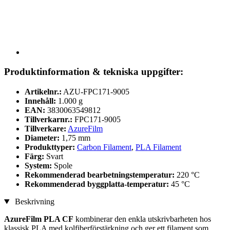
Produktinformation & tekniska uppgifter:
Artikelnr.:
AZU-FPC171-9005
Innehåll:
1.000 g
EAN:
3830063549812
Tillverkarnr.:
FPC171-9005
Tillverkare:
AzureFilm
Diameter:
1,75 mm
Produkttyper:
Carbon Filament
,
PLA Filament
Färg:
Svart
System:
Spole
Rekommenderad bearbetningstemperatur:
220 °C
Rekommenderad byggplatta-temperatur:
45 °C
Beskrivning
AzureFilm PLA CF
kombinerar den enkla utskrivbarheten hos
klassisk PLA med kolfiberförstärkning och ger ett filament som