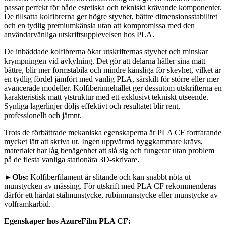
passar perfekt för både estetiska och tekniskt krävande komponenter.
De tillsatta kolfibrerna ger högre styvhet, bättre dimensionsstabilitet
och en tydlig premiumkänsla utan att kompromissa med den
användarvänliga utskriftsupplevelsen hos PLA.
De inbäddade kolfibrerna ökar utskrifternas styvhet och minskar
krympningen vid avkylning. Det gör att delarna håller sina mått
bättre, blir mer formstabila och mindre känsliga för skevhet, vilket är
en tydlig fördel jämfört med vanlig PLA, särskilt för större eller mer
avancerade modeller. Kolfiberinnehållet ger dessutom utskrifterna en
karakteristisk matt ytstruktur med ett exklusivt tekniskt utseende.
Synliga lagerlinjer döljs effektivt och resultatet blir rent,
professionellt och jämnt.
Trots de förbättrade mekaniska egenskaperna är PLA CF fortfarande
mycket lätt att skriva ut. Ingen uppvärmd byggkammare krävs,
materialet har låg benägenhet att slå sig och fungerar utan problem
på de flesta vanliga stationära 3D-skrivare.
►Obs:
Kolfiberfilament är slitande och kan snabbt nöta ut
munstycken av mässing. För utskrift med PLA CF rekommenderas
därför ett härdat stålmunstycke, rubinmunstycke eller munstycke av
volframkarbid.
Egenskaper hos AzureFilm PLA CF: