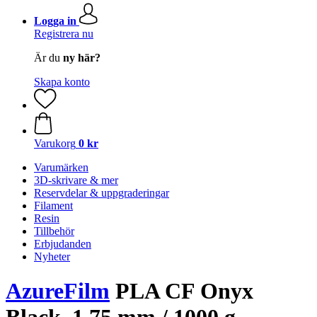
Logga in
Registrera nu
Är du
ny här?
Skapa konto
Varukorg
0 kr
Varumärken
3D-skrivare & mer
Reservdelar & uppgraderingar
Filament
Resin
Tillbehör
Erbjudanden
Nyheter
AzureFilm
PLA CF Onyx