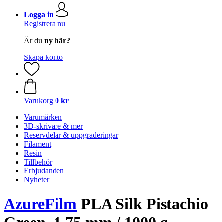
Logga in
Registrera nu
Är du
ny här?
Skapa konto
Varukorg
0 kr
Varumärken
3D-skrivare & mer
Reservdelar & uppgraderingar
Filament
Resin
Tillbehör
Erbjudanden
Nyheter
AzureFilm
PLA Silk Pistachio