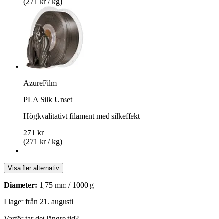
(271 kr / kg)
AzureFilm
PLA Silk Unset
Högkvalitativt filament med silkeffekt
271 kr
(271 kr / kg)
Visa fler alternativ
Diameter:
1,75 mm / 1000 g
I lager från 21. augusti
Varför tar det längre tid?