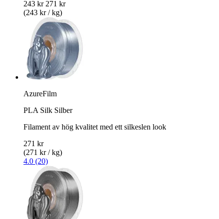
243 kr
271 kr
(243 kr / kg)
AzureFilm
PLA Silk Silber
Filament av hög kvalitet med ett silkeslen look
271 kr
(271 kr / kg)
4.0 (20)