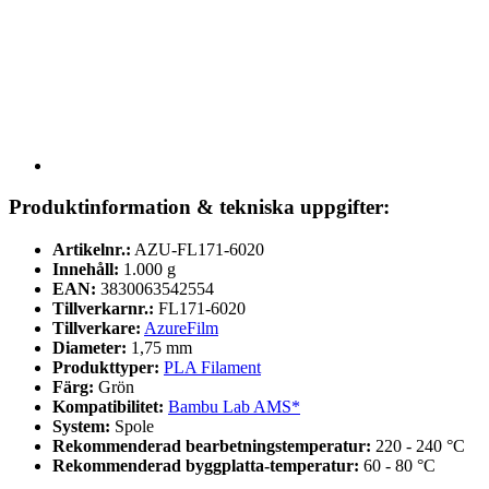
Produktinformation & tekniska uppgifter:
Artikelnr.:
AZU-FL171-6020
Innehåll:
1.000 g
EAN:
3830063542554
Tillverkarnr.:
FL171-6020
Tillverkare:
AzureFilm
Diameter:
1,75 mm
Produkttyper:
PLA Filament
Färg:
Grön
Kompatibilitet:
Bambu Lab AMS*
System:
Spole
Rekommenderad bearbetningstemperatur:
220 - 240 °C
Rekommenderad byggplatta-temperatur:
60 - 80 °C