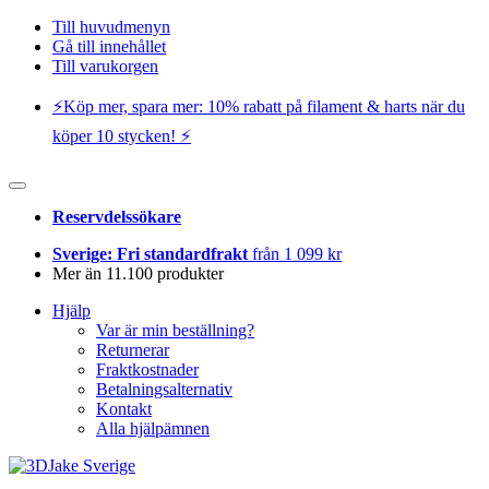
Till huvudmenyn
Gå till innehållet
Till varukorgen
⚡️Köp mer, spara mer: 10% rabatt på filament & harts när du
köper 10 stycken! ⚡️
Reservdelssökare
Sverige: Fri standardfrakt
från 1 099 kr
Mer än 11.100 produkter
Hjälp
Var är min beställning?
Returnerar
Fraktkostnader
Betalningsalternativ
Kontakt
Alla hjälpämnen