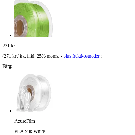
271 kr
(
271 kr / kg
, inkl. 25% moms.
-
plus fraktkostnader
)
Färg:
AzureFilm
PLA Silk White