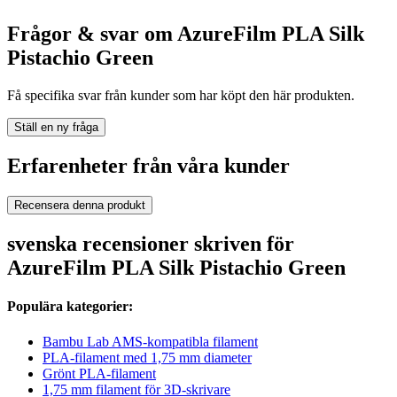
Frågor & svar om AzureFilm PLA Silk
Pistachio Green
Få specifika svar från kunder som har köpt den här produkten.
Ställ en ny fråga
Erfarenheter från våra kunder
Recensera denna produkt
svenska recensioner skriven för
AzureFilm PLA Silk Pistachio Green
Populära kategorier:
Bambu Lab AMS-kompatibla filament
PLA-filament med 1,75 mm diameter
Grönt PLA-filament
1,75 mm filament för 3D-skrivare