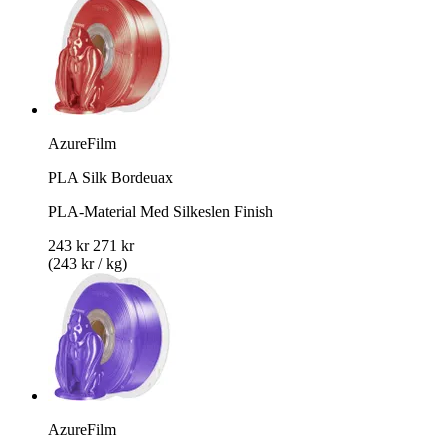
AzureFilm
PLA Silk Bordeuax
PLA-Material Med Silkeslen Finish
243 kr
271 kr
(243 kr / kg)
AzureFilm