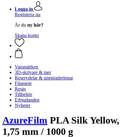
Logga in
Registrera nu
Är du
ny här?
Skapa konto
Varumärken
3D-skrivare & mer
Reservdelar & uppgraderingar
Filament
Resin
Tillbehör
Erbjudanden
Nyheter
AzureFilm
PLA Silk Yellow,
1,75 mm / 1000 g