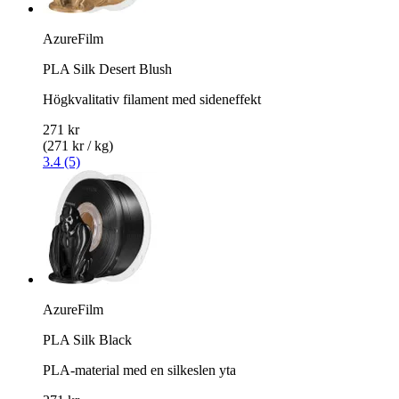
AzureFilm
PLA Silk Desert Blush
Högkvalitativ filament med sideneffekt
271 kr
(271 kr / kg)
3.4 (5)
AzureFilm
PLA Silk Black
PLA-material med en silkeslen yta