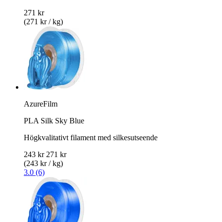
271 kr
(271 kr / kg)
AzureFilm
PLA Silk Sky Blue
Högkvalitativt filament med silkesutseende
243 kr
271 kr
(243 kr / kg)
3.0 (6)