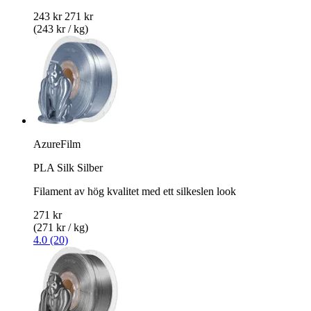
243 kr
271 kr
(243 kr / kg)
AzureFilm
PLA Silk Silber
Filament av hög kvalitet med ett silkeslen look
271 kr
(271 kr / kg)
4.0 (20)