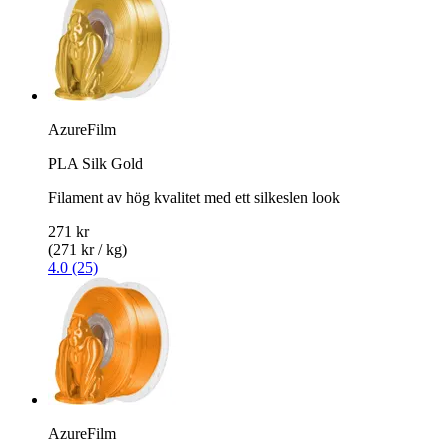
AzureFilm
PLA Silk Gold
Filament av hög kvalitet med ett silkeslen look
271 kr
(271 kr / kg)
4.0 (25)
AzureFilm