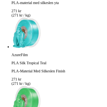
PLA-material med silkeslen yta
271 kr
(271 kr / kg)
AzureFilm
PLA Silk Tropical Teal
PLA-Material Med Silkeslen Finish
271 kr
(271 kr / kg)