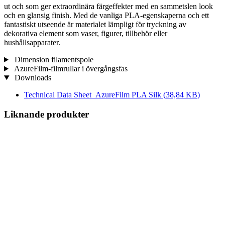
ut och som ger extraordinära färgeffekter med en sammetslen look
och en glansig finish. Med de vanliga PLA-egenskaperna och ett
fantastiskt utseende är materialet lämpligt för tryckning av
dekorativa element som vaser, figurer, tillbehör eller
hushållsapparater.
Dimension filamentspole
AzureFilm-filmrullar i övergångsfas
Downloads
Technical Data Sheet_AzureFilm PLA Silk
(38,84 KB)
Liknande produkter