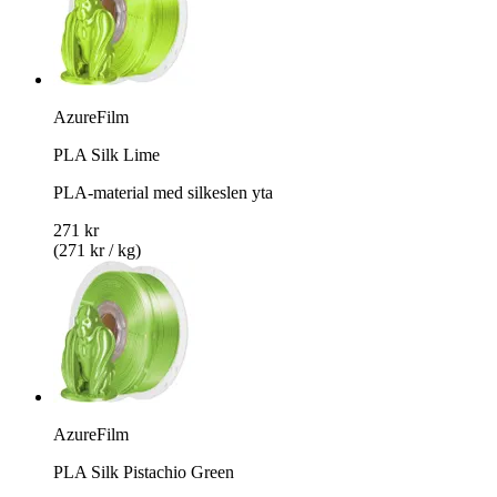
AzureFilm
PLA Silk Lime
PLA-material med silkeslen yta
271 kr
(271 kr / kg)
AzureFilm
PLA Silk Pistachio Green