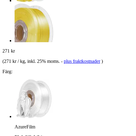
271 kr
(
271 kr / kg
, inkl. 25% moms.
-
plus fraktkostnader
)
Färg:
AzureFilm