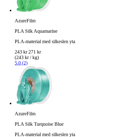
AzureFilm
PLA Silk Aquamarine
PLA-material med silkeslen yta
243 kr
271 kr
(243 kr / kg)
5.0 (2)
AzureFilm
PLA Silk Turquoise Blue
PLA-material med silkeslen yta