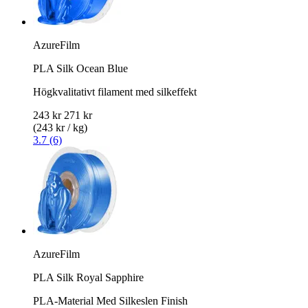
AzureFilm
PLA Silk Ocean Blue
Högkvalitativt filament med silkeffekt
243 kr
271 kr
(243 kr / kg)
3.7 (6)
AzureFilm
PLA Silk Royal Sapphire
PLA-Material Med Silkeslen Finish