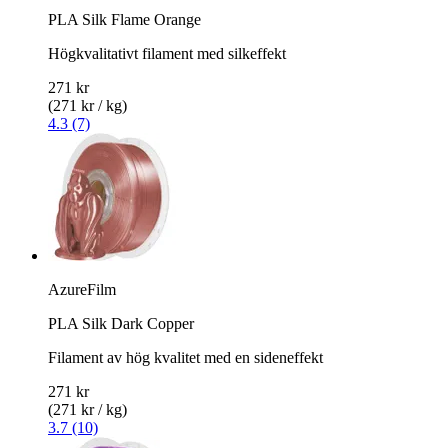
PLA Silk Flame Orange
Högkvalitativt filament med silkeffekt
271 kr
(271 kr / kg)
4.3 (7)
AzureFilm
PLA Silk Dark Copper
Filament av hög kvalitet med en sideneffekt
271 kr
(271 kr / kg)
3.7 (10)