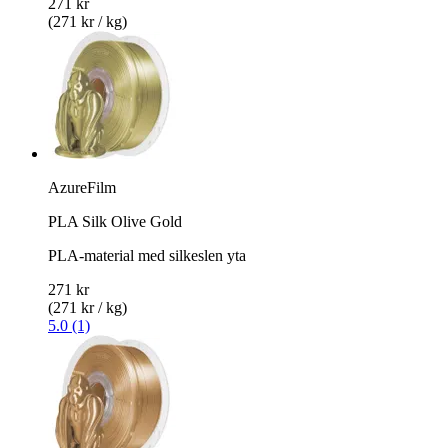
271 kr
(271 kr / kg)
AzureFilm
PLA Silk Olive Gold
PLA-material med silkeslen yta
271 kr
(271 kr / kg)
5.0 (1)