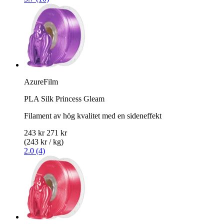
AzureFilm
PLA Silk Princess Gleam
Filament av hög kvalitet med en sideneffekt
243 kr
271 kr
(243 kr / kg)
2.0 (4)