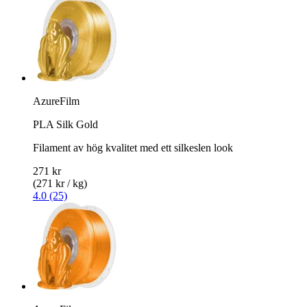
AzureFilm
PLA Silk Gold
Filament av hög kvalitet med ett silkeslen look
271 kr
(271 kr / kg)
4.0 (25)