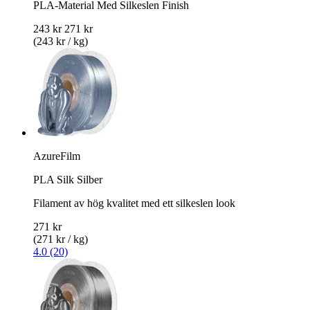
PLA-Material Med Silkeslen Finish
243 kr
271 kr
(243 kr / kg)
AzureFilm
PLA Silk Silber
Filament av hög kvalitet med ett silkeslen look
271 kr
(271 kr / kg)
4.0 (20)