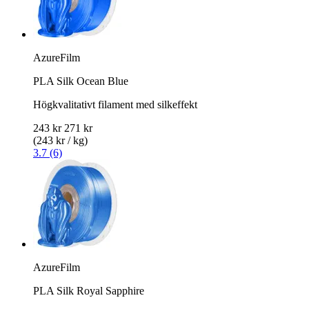
AzureFilm
PLA Silk Ocean Blue
Högkvalitativt filament med silkeffekt
243 kr
271 kr
(243 kr / kg)
3.7 (6)
AzureFilm
PLA Silk Royal Sapphire