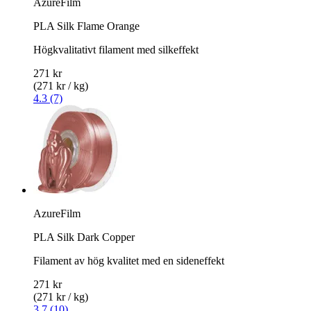
AzureFilm
PLA Silk Flame Orange
Högkvalitativt filament med silkeffekt
271 kr
(271 kr / kg)
4.3 (7)
AzureFilm
PLA Silk Dark Copper
Filament av hög kvalitet med en sideneffekt
271 kr
(271 kr / kg)
3.7 (10)