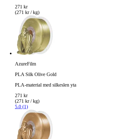
271 kr
(271 kr / kg)
AzureFilm
PLA Silk Olive Gold
PLA-material med silkeslen yta
271 kr
(271 kr / kg)
5.0 (1)