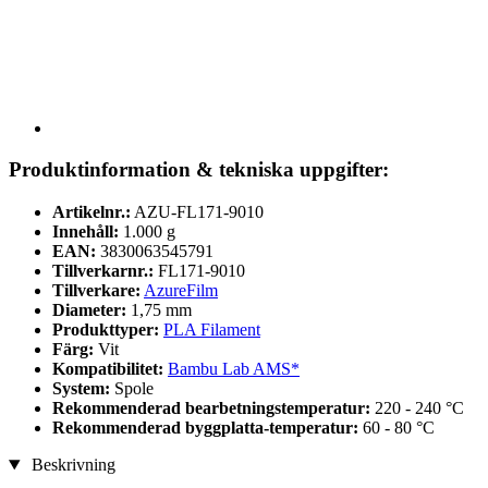
Produktinformation & tekniska uppgifter:
Artikelnr.:
AZU-FL171-9010
Innehåll:
1.000 g
EAN:
3830063545791
Tillverkarnr.:
FL171-9010
Tillverkare:
AzureFilm
Diameter:
1,75 mm
Produkttyper:
PLA Filament
Färg:
Vit
Kompatibilitet:
Bambu Lab AMS*
System:
Spole
Rekommenderad bearbetningstemperatur:
220 - 240 °C
Rekommenderad byggplatta-temperatur:
60 - 80 °C
Beskrivning