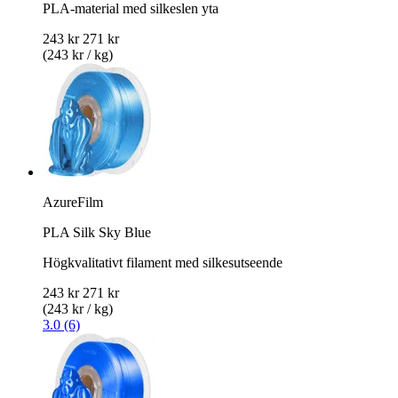
PLA-material med silkeslen yta
243 kr
271 kr
(243 kr / kg)
AzureFilm
PLA Silk Sky Blue
Högkvalitativt filament med silkesutseende
243 kr
271 kr
(243 kr / kg)
3.0 (6)