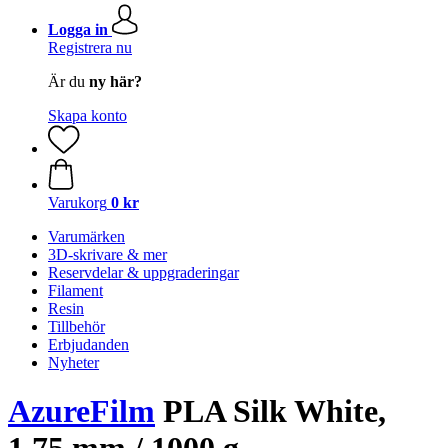
Logga in
Registrera nu
Är du
ny här?
Skapa konto
Varukorg
0 kr
Varumärken
3D-skrivare & mer
Reservdelar & uppgraderingar
Filament
Resin
Tillbehör
Erbjudanden
Nyheter
AzureFilm
PLA Silk White,