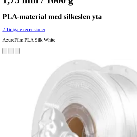
1,75 mm / 1000 g
PLA-material med silkeslen yta
2 Tidigare recensioner
AzureFilm PLA Silk White