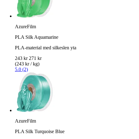
AzureFilm
PLA Silk Aquamarine
PLA-material med silkeslen yta
243 kr
271 kr
(243 kr / kg)
5.0 (2)
AzureFilm
PLA Silk Turquoise Blue