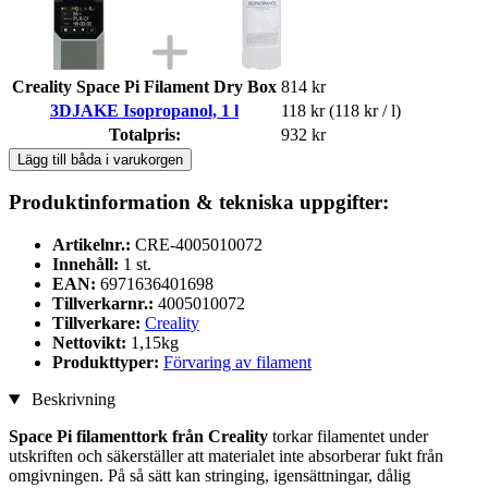
Creality Space Pi Filament Dry Box
814 kr
3DJAKE Isopropanol, 1 l
118 kr
(118 kr / l)
Totalpris:
932 kr
Lägg till båda i varukorgen
Produktinformation & tekniska uppgifter:
Artikelnr.:
CRE-4005010072
Innehåll:
1 st.
EAN:
6971636401698
Tillverkarnr.:
4005010072
Tillverkare:
Creality
Nettovikt:
1,15kg
Produkttyper:
Förvaring av filament
Beskrivning
Space Pi filamenttork från Creality
torkar filamentet under
utskriften och säkerställer att materialet inte absorberar fukt från
omgivningen. På så sätt kan stringing, igensättningar, dålig