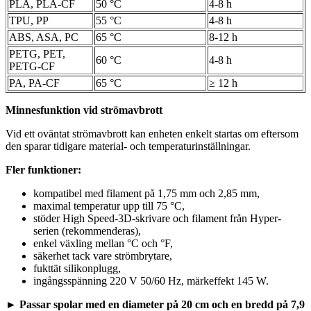
PLA, PLA-CF
50 °C
4-8 h
TPU, PP
55 °C
4-8 h
ABS, ASA, PC
65 °C
8-12 h
PETG, PET,
60 °C
4-8 h
PETG-CF
PA, PA-CF
65 °C
≥ 12 h
Minnesfunktion vid strömavbrott
Vid ett oväntat strömavbrott kan enheten enkelt startas om eftersom
den sparar tidigare material- och temperaturinställningar.
Fler funktioner:
kompatibel med filament på 1,75 mm och 2,85 mm,
maximal temperatur upp till 75 °C,
stöder High Speed-3D-skrivare och filament från Hyper-
serien (rekommenderas),
enkel växling mellan °C och °F,
säkerhet tack vare strömbrytare,
fukttät silikonplugg,
ingångsspänning 220 V 50/60 Hz, märkeffekt 145 W.
►
Passar spolar med en diameter på 20 cm och en bredd på 7,9