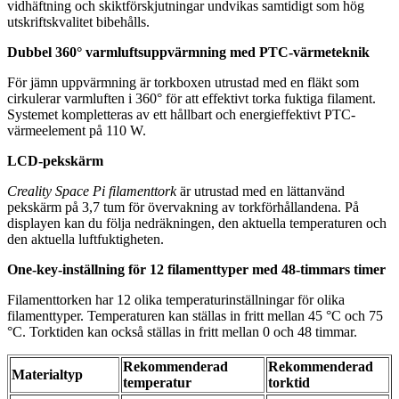
vidhäftning och skiktförskjutningar undvikas samtidigt som hög
utskriftskvalitet bibehålls.
Dubbel 360° varmluftsuppvärmning med PTC-värmeteknik
För jämn uppvärmning är torkboxen utrustad med en fläkt som
cirkulerar varmluften i 360° för att effektivt torka fuktiga filament.
Systemet kompletteras av ett hållbart och energieffektivt PTC-
värmeelement på 110 W.
LCD-pekskärm
Creality Space Pi filamenttork
är utrustad med en lättanvänd
pekskärm på 3,7 tum för övervakning av torkförhållandena. På
displayen kan du följa nedräkningen, den aktuella temperaturen och
den aktuella luftfuktigheten.
One-key-inställning för 12 filamenttyper med 48-timmars timer
Filamenttorken har 12 olika temperaturinställningar för olika
filamenttyper. Temperaturen kan ställas in fritt mellan 45 °C och 75
°C. Torktiden kan också ställas in fritt mellan 0 och 48 timmar.
Rekommenderad
Rekommenderad
Materialtyp
temperatur
torktid