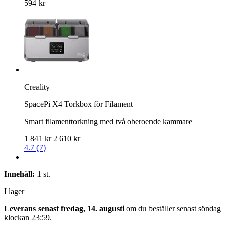
594 kr
Creality
SpacePi X4 Torkbox för Filament
Smart filamenttorkning med två oberoende kammare
1 841 kr
2 610 kr
4.7 (7)
Innehåll:
1 st.
I lager
Leverans senast fredag, 14. augusti
om du beställer senast
söndag
klockan 23:59
.