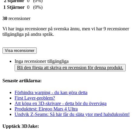
2 stjärnor
0
(0%)
1 Stjärnor
0
(0%)
30
recensioner
Vi har inga recensioner på svenska ännu, men vi har 9 recensioner
tillgängliga på andra språk.
Visa recensioner
Inga recensioner tillgängliga
Bli den första att skriva en recension för denna produkt.
Senaste artiklarna:
Förhindra warping - du kan göra detta
First Layer-problem?
Att köpa en 3D-skrivare - detta bör du överväga
Produkttest: Elegoo Mars 4 Ultra
Undvik Z-Seams: Så här får du släta ytor med halsdukssöm!
Upptäck 3DJake: