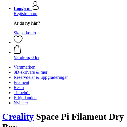
Logga in
Registrera nu
Är du
ny här?
Skapa konto
Varukorg
0 kr
Varumärken
3D-skrivare & mer
Reservdelar & uppgraderingar
Filament
Resin
Tillbehör
Erbjudanden
Nyheter
Creality
Space Pi Filament Dry