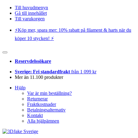
Till huvudmenyn
Gå till innehållet
Till varukorgen
⚡️Köp mer, spara mer: 10% rabatt på filament & harts när du
köper 10 stycken! ⚡️
Reservdelssökare
Sverige: Fri standardfrakt
från 1 099 kr
Mer än 11.100 produkter
Hjälp
Var är min beställning?
Returnerar
Fraktkostnader
Betalningsalternativ
Kontakt
Alla hjälpämnen