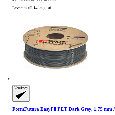
Leverans till 14. augusti
Varukorg
FormFutura
EasyFil PET Dark Grey, 1,75 mm /