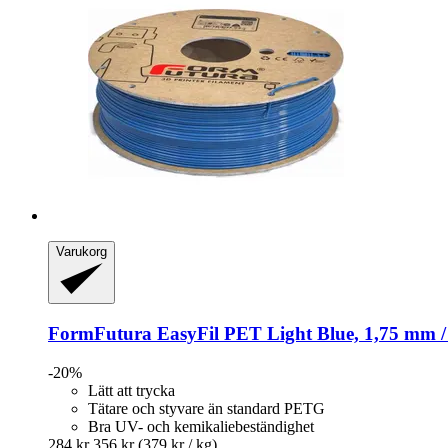
Varukorg
FormFutura
EasyFil PET Light Blue, 1,75 mm /
-20%
Lätt att trycka
Tätare och styvare än standard PETG
Bra UV- och kemikaliebeständighet
284 kr
356 kr
(379 kr / kg)