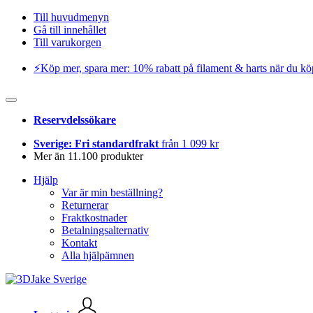
Till huvudmenyn
Gå till innehållet
Till varukorgen
⚡️Köp mer, spara mer: 10% rabatt på filament & harts när du kö
Reservdelssökare
Sverige: Fri standardfrakt
från 1 099 kr
Mer än 11.100 produkter
Hjälp
Var är min beställning?
Returnerar
Fraktkostnader
Betalningsalternativ
Kontakt
Alla hjälpämnen