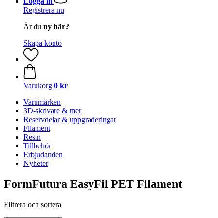
Logga in
Registrera nu
Är du
ny här?
Skapa konto
Varukorg
0 kr
Varumärken
3D-skrivare & mer
Reservdelar & uppgraderingar
Filament
Resin
Tillbehör
Erbjudanden
Nyheter
FormFutura EasyFil PET Filament
Filtrera och sortera