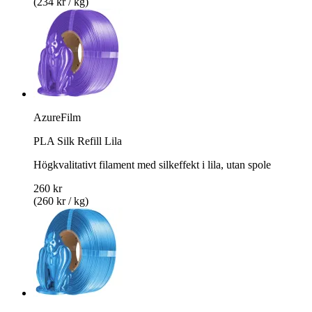
(234 kr / kg)
AzureFilm
PLA Silk Refill Lila
Högkvalitativt filament med silkeffekt i lila, utan spole
260 kr
(260 kr / kg)