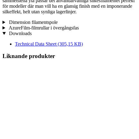
sammetslena yta passar det användarvänliga silkesfilamentet perfekt
för modeller där man vill ha en glansig finish med en imponerande
silkeffekt, helt utan synliga lagerlinjer.
Dimension filamentspole
AzureFilm-filmrullar i övergångsfas
Downloads
Technical Data Sheet
(305,15 KB)
Liknande produkter