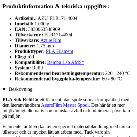
Produktinformation & tekniska uppgifter:
Artikelnr.:
AZU-FLR171-4004
Innehåll:
1.000 g
EAN:
3830063548969
Tillverkarnr.:
FLR171-4004
Tillverkare:
AzureFilm
Diameter:
1,75 mm
Produkttyper:
PLA Filament
Färg:
röd
Kompatibilitet:
Bambu Lab AMS*
System:
Refill
Rekommenderad bearbetningstemperatur:
220 - 240 °C
Rekommenderad byggplatta-temperatur:
60 - 80 °C
Beskrivning
PLA Silk Refill
är ett filament utan spole som är kompatibelt med
den återanvändbara
AzureFilm Master Spool
. Det här är ett mer
miljövänligt alternativ som minskar avfall och minimerar påverkan
på miljön.
Filamentet är tillverkat av en speciell materialblandning med unika
tillsatser och är mycket lätt att arbeta med. Tack vare sin