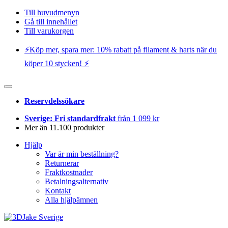
Till huvudmenyn
Gå till innehållet
Till varukorgen
⚡️Köp mer, spara mer: 10% rabatt på filament & harts när du
köper 10 stycken! ⚡️
Reservdelssökare
Sverige: Fri standardfrakt
från 1 099 kr
Mer än 11.100 produkter
Hjälp
Var är min beställning?
Returnerar
Fraktkostnader
Betalningsalternativ
Kontakt
Alla hjälpämnen