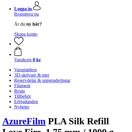
Logga in
Registrera nu
Är du
ny här?
Skapa konto
Varukorg
0 kr
Varumärken
3D-skrivare & mer
Reservdelar & uppgraderingar
Filament
Resin
Tillbehör
Erbjudanden
Nyheter
AzureFilm
PLA Silk Refill