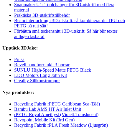
Snapmaker U1: Toolchanger för 3D-utskrift med flera
material
Praktiska 3D-utskriftstillbehör
Beam interlocking i 3D-utskrift: så kombinerar du TPU och
PETG på rätt sätt!
Förbättra små teckensnitt i 3D-utskrift: Så här blir texter
äntligen läsbara!
Upptäck 3DJake:
Prusa
Revell handborr inkl. 3 borrar
SUNLU High-Speed Matte PETG Black
LDO Motors Long John Kit
Creality Silikonstrumpor
Nya produkter:
Recycling Fabrik rPETG Caribbean Sea (Blå)
Bambu Lab AMS HT Air Inlet Unit
rPETG Royal Amethyst (Violett-Translucent)
Revopoint Mobile Kit (3rd Gen)
Recycling Fabrik rPLA Fresh Meadow (Ljusgrön)