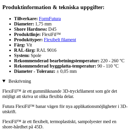
Produktinformation & tekniska uppgifter:
Tillverkare:
FormFutura
Diameter:
1,75 mm
Shore Hardness:
D45
Produktlinje:
FlexiFil™
Produkttyper:
Flexibelt filament
Färg:
Vit
RAL-färg:
RAL 9016
System:
Spole
Rekommenderad bearbetningstemperatur:
220 - 260 °C
Rekommenderad byggplatta-temperatur:
90 - 110 °C
Diameter - Toleranz:
± 0,05 mm
Beskrivning
FlexiFil™ är ett gummiliknande 3D-tryckfilament som gör det
möjligt att skriva ut olika flexibla delar.
Futura FlexiFil™ banar vägen för nya applikationsmöjligheter i 3D-
utskrift.
FlexiFil™ är ett flexibelt, termoplastiskt, sampolyester med en
shore-hårdhet på 45D.