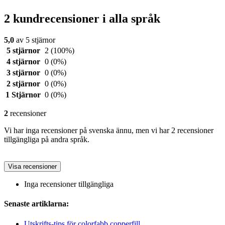
2 kundrecensioner i alla språk
5,0
av 5 stjärnor
5 stjärnor
2
(100%)
4 stjärnor
0
(0%)
3 stjärnor
0
(0%)
2 stjärnor
0
(0%)
1 Stjärnor
0
(0%)
2
recensioner
Vi har inga recensioner på svenska ännu, men vi har 2 recensioner
tillgängliga på andra språk.
Visa recensioner
Inga recensioner tillgängliga
Senaste artiklarna:
Utskrifts-tips för colorfabb copperfill