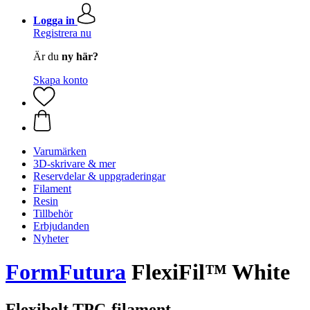
Logga in
Registrera nu
Är du
ny här?
Skapa konto
Varumärken
3D-skrivare & mer
Reservdelar & uppgraderingar
Filament
Resin
Tillbehör
Erbjudanden
Nyheter
FormFutura
FlexiFil™ White
Flexibelt TPC-filament