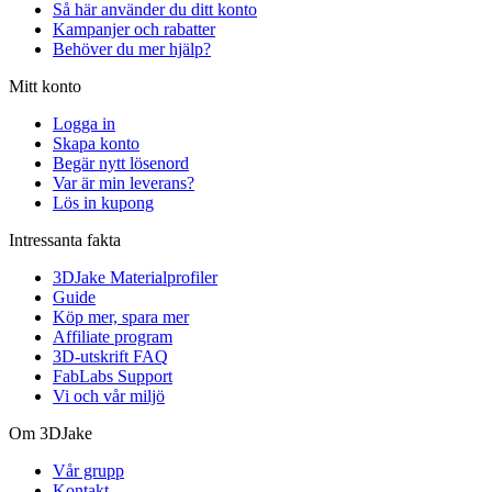
Så här använder du ditt konto
Kampanjer och rabatter
Behöver du mer hjälp?
Mitt konto
Logga in
Skapa konto
Begär nytt lösenord
Var är min leverans?
Lös in kupong
Intressanta fakta
3DJake Materialprofiler
Guide
Köp mer, spara mer
Affiliate program
3D-utskrift FAQ
FabLabs Support
Vi och vår miljö
Om 3DJake
Vår grupp
Kontakt