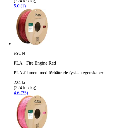
(224 kr / kg)
5.0 (1)
eSUN
PLA+ Fire Engine Red
PLA-filament med förbättrade fysiska egenskaper
224 kr
(224 kr / kg)
4.6 (35)