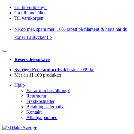
Till huvudmenyn
Gå till innehållet
Till varukorgen
⚡️Köp mer, spara mer: 10% rabatt på filament & harts när du
köper 10 stycken! ⚡️
Reservdelssökare
Sverige: Fri standardfrakt
från 1 099 kr
Mer än 11.100 produkter
Hjälp
Var är min beställning?
Returnerar
Fraktkostnader
Betalningsalternativ
Kontakt
Alla hjälpämnen