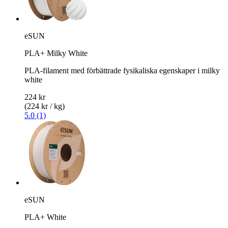
eSUN
PLA+ Milky White
PLA-filament med förbättrade fysikaliska egenskaper i milky
white
224 kr
(224 kr / kg)
5.0 (1)
eSUN
PLA+ White