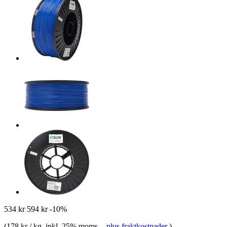
534 kr
594 kr
-10%
(
178 kr / kg
, inkl. 25% moms.
-
plus fraktkostnader
)