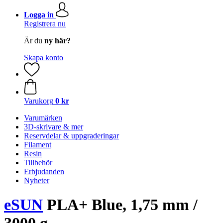
Logga in
Registrera nu
Är du
ny här?
Skapa konto
Varukorg
0 kr
Varumärken
3D-skrivare & mer
Reservdelar & uppgraderingar
Filament
Resin
Tillbehör
Erbjudanden
Nyheter
eSUN
PLA+ Blue, 1,75 mm /