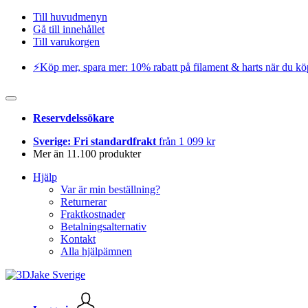
Till huvudmenyn
Gå till innehållet
Till varukorgen
⚡️Köp mer, spara mer: 10% rabatt på filament & harts när du kö
Reservdelssökare
Sverige: Fri standardfrakt
från 1 099 kr
Mer än 11.100 produkter
Hjälp
Var är min beställning?
Returnerar
Fraktkostnader
Betalningsalternativ
Kontakt
Alla hjälpämnen