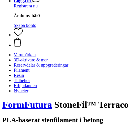
Logga in
Registrera nu
Är du
ny här?
Skapa konto
Varumärken
3D-skrivare & mer
Reservdelar & uppgraderingar
Filament
Resin
Tillbehör
Erbjudanden
Nyheter
FormFutura
StoneFil™ Terracot
PLA-baserat stenfilament i betong