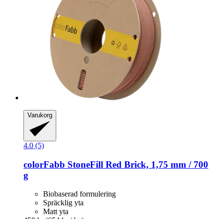
Varukorg
4.0 (5)
colorFabb
StoneFill Red Brick, 1,75 mm / 700
g
Biobaserad formulering
Spräcklig yta
Matt yta