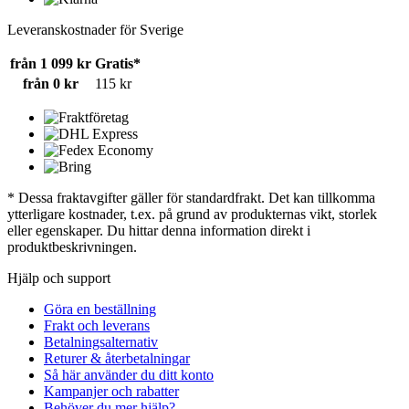
Leveranskostnader för Sverige
från 1 099 kr
Gratis*
från 0 kr
115 kr
* Dessa fraktavgifter gäller för standardfrakt. Det kan tillkomma
ytterligare kostnader, t.ex. på grund av produkternas vikt, storlek
eller egenskaper. Du hittar denna information direkt i
produktbeskrivningen.
Hjälp och support
Göra en beställning
Frakt och leverans
Betalningsalternativ
Returer & återbetalningar
Så här använder du ditt konto
Kampanjer och rabatter
Behöver du mer hjälp?