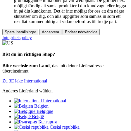
grundläggande funktioner på vår webbplats. De gör det t.ex.
möjligt för dig att samla produkter i din kundvagn eller logga
in på ditt kundkonto. Det är inte möjligt för oss att dra några
slutsatser om dig, och alla uppgifter som samlas in som ett
resultat kommer aldrig att vidarebefordras till tredje part.
Spara inställningar
Acceptera
Endast nödvändiga
Integritetspolicy
Bist du im richtigen Shop?
Bitte wechsle zum Land
, das mit deiner Lieferadresse
übereinstimmt.
Zu 3DJake International
Anderes Lieferland wählen
International
Belgien
Belgique
België
България
Česká republika