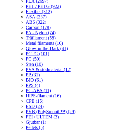
PLA (2697)
PET / PETG (922)
Flexibel (312)
ASA (237)
ABS (322)
Carbon (178)
PA - Nylon (74)
Träfilament (58)
Metal filaments (16)
Glow-in-the-Dark (41)
PCTG (101)
PC (50)
Sten (10)
PVA & stödmaterial (12)
PP (31)
BIO (61)
PPS (4)
PC-ABS (11)
HiPS-filament (16)
CPE (15)
ESD (24)
PVB (PolySmooth™) (29)
PEI / ULTEM (3)
Gjutbar (1)
Pellets (5)