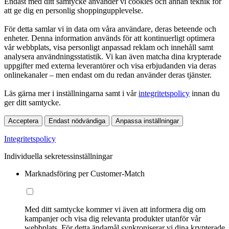
Endast med ditt samtycke använder vi cookies och annan teknik för
att ge dig en personlig shoppingupplevelse.
För detta samlar vi in data om våra användare, deras beteende och
enheter. Denna information används för att kontinuerligt optimera
vår webbplats, visa personligt anpassad reklam och innehåll samt
analysera användningsstatistik. Vi kan även matcha dina krypterade
uppgifter med externa leverantörer och visa erbjudanden via deras
onlinekanaler – men endast om du redan använder deras tjänster.
Läs gärna mer i inställningarna samt i vår
integritetspolicy
innan du
ger ditt samtycke.
Acceptera
Endast nödvändiga
Anpassa inställningar
Integritetspolicy
Individuella sekretessinställningar
Marknadsföring per Customer-Match
Med ditt samtycke kommer vi även att informera dig om
kampanjer och visa dig relevanta produkter utanför vår
webbplats. För detta ändamål synkroniserar vi dina krypterade