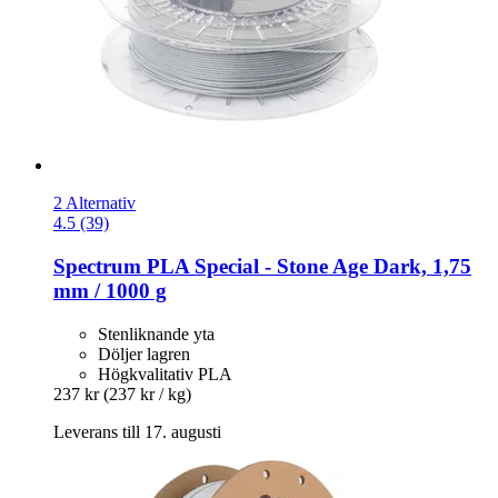
2 Alternativ
4.5 (39)
Spectrum
PLA Special -​ Stone Age Dark, 1,75
mm / 1000 g
Stenliknande yta
Döljer lagren
Högkvalitativ PLA
237 kr
(237 kr / kg)
Leverans till 17. augusti