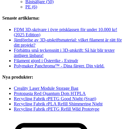
Bästsäljare (50)
PE (6)
Senaste artiklarna:
FDM 3D-skrivare i övre prisklassen för under 10.000 kr!
(2025 Edition)
Jämförelse av 3D-utskriftsmaterial: vilket filament är rätt för
ditt projekt?
Förbättra små teckensnitt i 3D-utskrift: Så här blir texter
äntligen läsbara!
Filament gjord i Österrike - Extrudr
Polymaker Panchroma™ - Dina färger. Din värld.
Nya produkter:
Creality Laser Module Storage Bag
Protopasta Red Quantum Dots HTPLA
Recycling Fabrik rPETG Good Night (Svart)
Recycling Fabrik rPLA Refill Shimmering Night
Recycling Fabrik rPETG Refill Wild Prototype