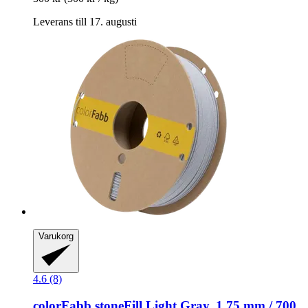
Leverans till 17. augusti
Varukorg
4.6 (8)
colorFabb
stoneFill Light Gray, 1,75 mm / 700