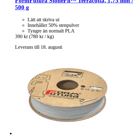
FormFutura
StoneFil™ Terracotta, 1,75 mm /
500 g
Lätt att skriva ut
Innehåller 50% stenpulver
Tyngre än normalt PLA
390 kr
(780 kr / kg)
Leverans till 18. augusti