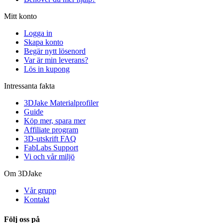
Mitt konto
Logga in
Skapa konto
Begär nytt lösenord
Var är min leverans?
Lös in kupong
Intressanta fakta
3DJake Materialprofiler
Guide
Köp mer, spara mer
Affiliate program
3D-utskrift FAQ
FabLabs Support
Vi och vår miljö
Om 3DJake
Vår grupp
Kontakt
Följ oss på