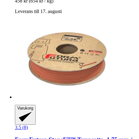
458 kr
(654 kr / kg)
Leverans till 17. augusti
Varukorg
3.5 (8)