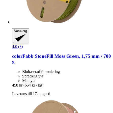
Varukorg
4.0 (3)
colorFabb
StoneFill Moss Green, 1,75 mm / 700
g
Biobaserad formulering
Spräcklig yta
Matt yta
458 kr
(654 kr / kg)
Leverans till 17. augusti