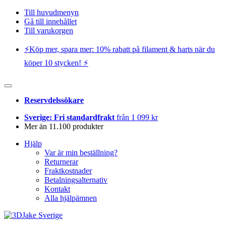
Till huvudmenyn
Gå till innehållet
Till varukorgen
⚡️Köp mer, spara mer: 10% rabatt på filament & harts när du
köper 10 stycken! ⚡️
Reservdelssökare
Sverige: Fri standardfrakt
från 1 099 kr
Mer än 11.100 produkter
Hjälp
Var är min beställning?
Returnerar
Fraktkostnader
Betalningsalternativ
Kontakt
Alla hjälpämnen