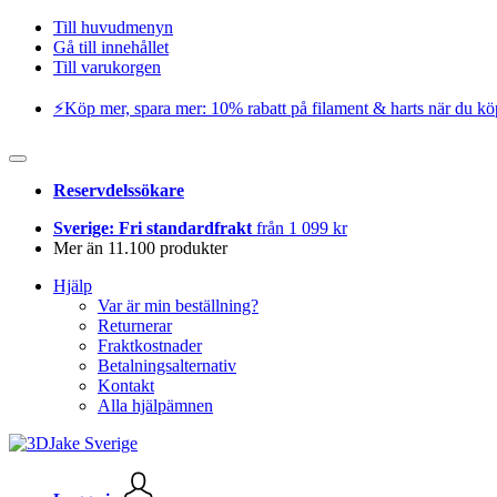
Till huvudmenyn
Gå till innehållet
Till varukorgen
⚡️Köp mer, spara mer: 10% rabatt på filament & harts när du kö
Reservdelssökare
Sverige: Fri standardfrakt
från 1 099 kr
Mer än 11.100 produkter
Hjälp
Var är min beställning?
Returnerar
Fraktkostnader
Betalningsalternativ
Kontakt
Alla hjälpämnen