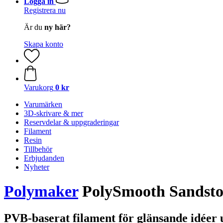
Logga in
Registrera nu
Är du
ny här?
Skapa konto
Varukorg
0 kr
Varumärken
3D-skrivare & mer
Reservdelar & uppgraderingar
Filament
Resin
Tillbehör
Erbjudanden
Nyheter
Polymaker
PolySmooth Sandston
PVB-baserat filament för glänsande idéer u