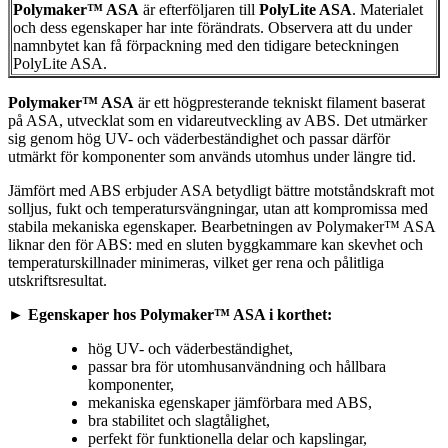
Polymaker™ ASA
är efterföljaren till
PolyLite ASA
. Materialet
och dess egenskaper har inte förändrats. Observera att du under
namnbytet kan få förpackning med den tidigare beteckningen
PolyLite ASA.
Polymaker™ ASA
är ett högpresterande tekniskt filament baserat
på ASA, utvecklat som en vidareutveckling av ABS. Det utmärker
sig genom hög UV- och väderbeständighet och passar därför
utmärkt för komponenter som används utomhus under längre tid.
Jämfört med ABS erbjuder ASA betydligt bättre motståndskraft mot
solljus, fukt och temperatursvängningar, utan att kompromissa med
stabila mekaniska egenskaper. Bearbetningen av Polymaker™ ASA
liknar den för ABS: med en sluten byggkammare kan skevhet och
temperaturskillnader minimeras, vilket ger rena och pålitliga
utskriftsresultat.
► Egenskaper hos Polymaker™ ASA i korthet:
hög UV- och väderbeständighet,
passar bra för utomhusanvändning och hållbara
komponenter,
mekaniska egenskaper jämförbara med ABS,
bra stabilitet och slagtålighet,
perfekt för funktionella delar och kapslingar,