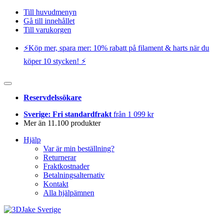
Till huvudmenyn
Gå till innehållet
Till varukorgen
⚡️Köp mer, spara mer: 10% rabatt på filament & harts när du
köper 10 stycken! ⚡️
Reservdelssökare
Sverige: Fri standardfrakt
från 1 099 kr
Mer än 11.100 produkter
Hjälp
Var är min beställning?
Returnerar
Fraktkostnader
Betalningsalternativ
Kontakt
Alla hjälpämnen