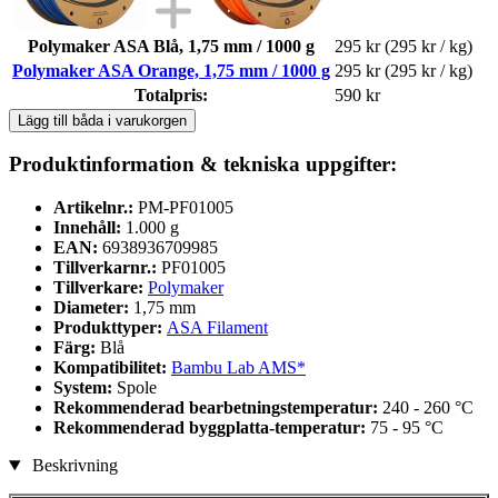
Polymaker ASA Blå, 1,75 mm / 1000 g
295 kr
(295 kr / kg)
Polymaker ASA Orange, 1,75 mm / 1000 g
295 kr
(295 kr / kg)
Totalpris:
590 kr
Lägg till båda i varukorgen
Produktinformation & tekniska uppgifter:
Artikelnr.:
PM-PF01005
Innehåll:
1.000 g
EAN:
6938936709985
Tillverkarnr.:
PF01005
Tillverkare:
Polymaker
Diameter:
1,75 mm
Produkttyper:
ASA Filament
Färg:
Blå
Kompatibilitet:
Bambu Lab AMS*
System:
Spole
Rekommenderad bearbetningstemperatur:
240 - 260 °C
Rekommenderad byggplatta-temperatur:
75 - 95 °C
Beskrivning