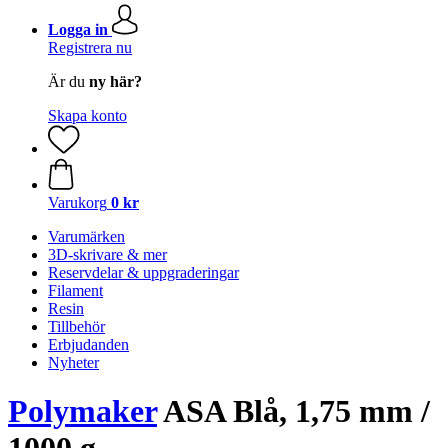
Logga in
Registrera nu
Är du
ny här?
Skapa konto
Varukorg
0 kr
Varumärken
3D-skrivare & mer
Reservdelar & uppgraderingar
Filament
Resin
Tillbehör
Erbjudanden
Nyheter
Polymaker
ASA Blå, 1,75 mm /