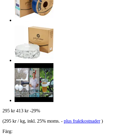
295 kr
413 kr
-29%
(
295 kr / kg
, inkl. 25% moms.
-
plus fraktkostnader
)
Färg: