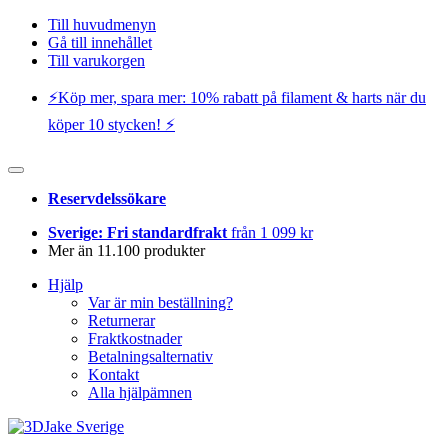
Till huvudmenyn
Gå till innehållet
Till varukorgen
⚡️Köp mer, spara mer: 10% rabatt på filament & harts när du
köper 10 stycken! ⚡️
Reservdelssökare
Sverige: Fri standardfrakt
från 1 099 kr
Mer än 11.100 produkter
Hjälp
Var är min beställning?
Returnerar
Fraktkostnader
Betalningsalternativ
Kontakt
Alla hjälpämnen