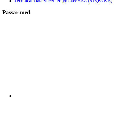
Technical Data Sheet_Polymaker ASA
(515,68 KB)
Passar med