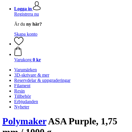
Logga in
Registrera nu
Är du
ny här?
Skapa konto
Varukorg
0 kr
Varumärken
3D-skrivare & mer
Reservdelar & uppgraderingar
Filament
Resin
Tillbehör
Erbjudanden
Nyheter
Polymaker
ASA Purple, 1,75