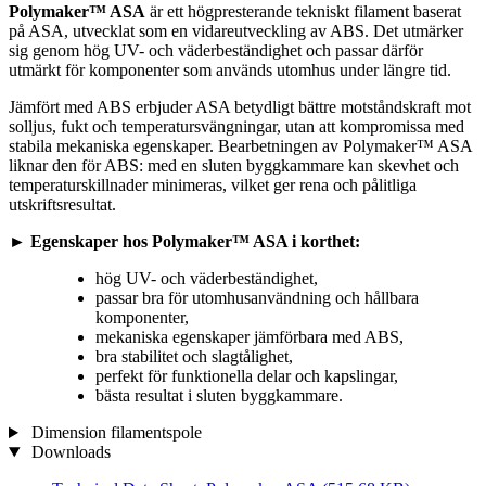
Polymaker™ ASA
är ett högpresterande tekniskt filament baserat
på ASA, utvecklat som en vidareutveckling av ABS. Det utmärker
sig genom hög UV- och väderbeständighet och passar därför
utmärkt för komponenter som används utomhus under längre tid.
Jämfört med ABS erbjuder ASA betydligt bättre motståndskraft mot
solljus, fukt och temperatursvängningar, utan att kompromissa med
stabila mekaniska egenskaper. Bearbetningen av Polymaker™ ASA
liknar den för ABS: med en sluten byggkammare kan skevhet och
temperaturskillnader minimeras, vilket ger rena och pålitliga
utskriftsresultat.
► Egenskaper hos Polymaker™ ASA i korthet:
hög UV- och väderbeständighet,
passar bra för utomhusanvändning och hållbara
komponenter,
mekaniska egenskaper jämförbara med ABS,
bra stabilitet och slagtålighet,
perfekt för funktionella delar och kapslingar,
bästa resultat i sluten byggkammare.
Dimension filamentspole
Downloads