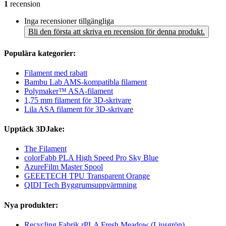
1
recension
Inga recensioner tillgängliga
Bli den första att skriva en recension för denna produkt.
Populära kategorier:
Filament med rabatt
Bambu Lab AMS-kompatibla filament
Polymaker™ ASA-filament
1,75 mm filament för 3D-skrivare
Lila ASA filament för 3D-skrivare
Upptäck 3DJake:
The Filament
colorFabb PLA High Speed Pro Sky Blue
AzureFilm Master Spool
GEEETECH TPU Transparent Orange
QIDI Tech Byggrumsuppvärmning
Nya produkter:
Recycling Fabrik rPLA Fresh Meadow (Ljusgrön)