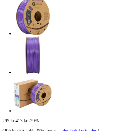
295 kr
413 kr
-29%
(
295 kr / kg
, inkl. 25% moms.
-
plus fraktkostnader
)