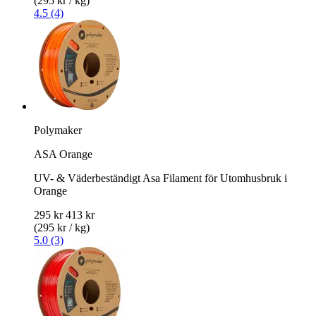
(295 kr / kg)
4.5 (4)
Polymaker
ASA Orange
UV- & Väderbeständigt Asa Filament för Utomhusbruk i
Orange
295 kr
413 kr
(295 kr / kg)
5.0 (3)