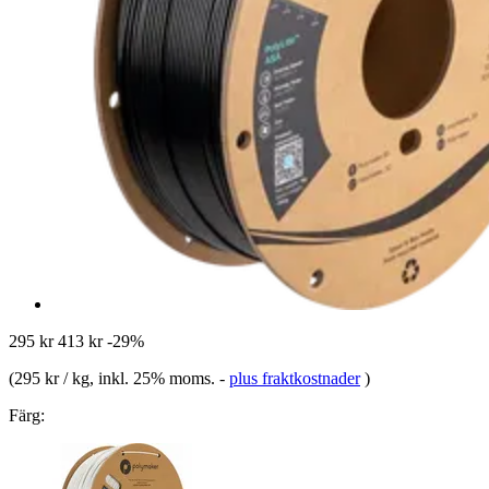
295 kr
413 kr
-29%
(
295 kr / kg
, inkl. 25% moms.
-
plus fraktkostnader
)
Färg: