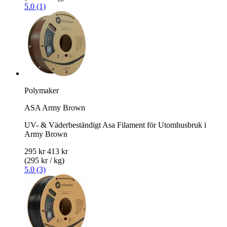
5.0 (1)
Polymaker
ASA Army Brown
UV- & Väderbeständigt Asa Filament för Utomhusbruk i
Army Brown
295 kr
413 kr
(295 kr / kg)
5.0 (3)