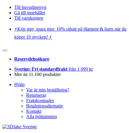
Till huvudmenyn
Gå till innehållet
Till varukorgen
⚡️Köp mer, spara mer: 10% rabatt på filament & harts när du
köper 10 stycken! ⚡️
Reservdelssökare
Sverige: Fri standardfrakt
från 1 099 kr
Mer än 11.100 produkter
Hjälp
Var är min beställning?
Returnerar
Fraktkostnader
Betalningsalternativ
Kontakt
Alla hjälpämnen