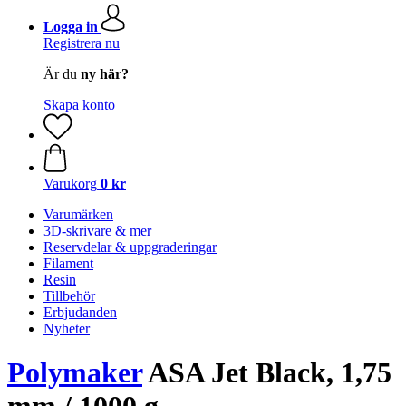
Logga in
Registrera nu
Är du
ny här?
Skapa konto
Varukorg
0 kr
Varumärken
3D-skrivare & mer
Reservdelar & uppgraderingar
Filament
Resin
Tillbehör
Erbjudanden
Nyheter
Polymaker
ASA Jet Black, 1,75