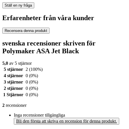
Ställ en ny fråga
Erfarenheter från våra kunder
Recensera denna produkt
svenska recensioner skriven för
Polymaker ASA Jet Black
5,0
av 5 stjärnor
5 stjärnor
2
(100%)
4 stjärnor
0
(0%)
3 stjärnor
0
(0%)
2 stjärnor
0
(0%)
1 Stjärnor
0
(0%)
2
recensioner
Inga recensioner tillgängliga
Bli den första att skriva en recension för denna produkt.