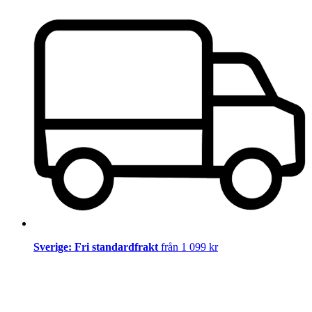
Sverige: Fri standardfrakt
från 1 099 kr