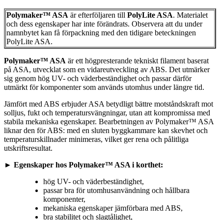
Polymaker™ ASA
är efterföljaren till
PolyLite ASA
. Materialet
och dess egenskaper har inte förändrats. Observera att du under
namnbytet kan få förpackning med den tidigare beteckningen
PolyLite ASA.
Polymaker™ ASA
är ett högpresterande tekniskt filament baserat
på ASA, utvecklat som en vidareutveckling av ABS. Det utmärker
sig genom hög UV- och väderbeständighet och passar därför
utmärkt för komponenter som används utomhus under längre tid.
Jämfört med ABS erbjuder ASA betydligt bättre motståndskraft mot
solljus, fukt och temperatursvängningar, utan att kompromissa med
stabila mekaniska egenskaper. Bearbetningen av Polymaker™ ASA
liknar den för ABS: med en sluten byggkammare kan skevhet och
temperaturskillnader minimeras, vilket ger rena och pålitliga
utskriftsresultat.
► Egenskaper hos Polymaker™ ASA i korthet:
hög UV- och väderbeständighet,
passar bra för utomhusanvändning och hållbara
komponenter,
mekaniska egenskaper jämförbara med ABS,
bra stabilitet och slagtålighet,