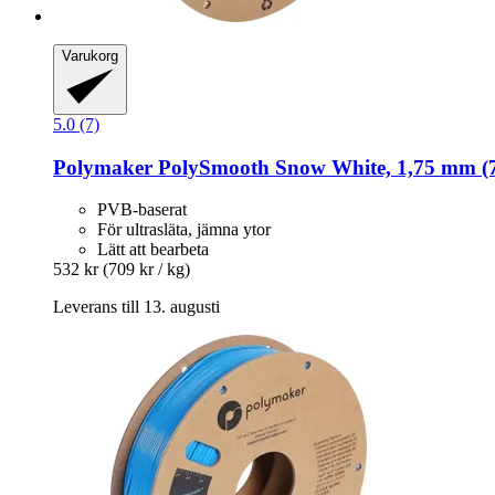
Varukorg
5.0 (7)
Polymaker
PolySmooth Snow White, 1,75 mm (7
PVB-baserat
För ultrasläta, jämna ytor
Lätt att bearbeta
532 kr
(709 kr / kg)
Leverans till 13. augusti