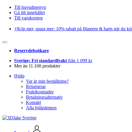
Till huvudmenyn
Gå till innehållet
Till varukorgen
⚡️Köp mer, spara mer: 10% rabatt på filament & harts när du kö
Reservdelssökare
Sverige: Fri standardfrakt
från 1 099 kr
Mer än 11.100 produkter
Hjälp
Var är min beställning?
Returnerar
Fraktkostnader
Betalningsalternativ
Kontakt
Alla hjälpämnen