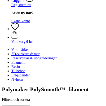
Logga in
Registrera nu
Är du
ny här?
Skapa konto
Varukorg
0 kr
Varumärken
3D-skrivare & mer
Reservdelar & uppgraderingar
Filament
Resin
Tillbehör
Erbjudanden
Nyheter
Polymaker PolySmooth™ -filament
Filtrera och sortera