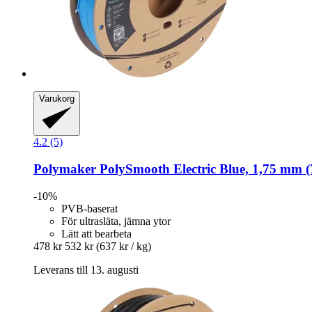
Varukorg
4.2 (5)
Polymaker
PolySmooth Electric Blue, 1,75 mm (
-10%
PVB-baserat
För ultrasläta, jämna ytor
Lätt att bearbeta
478 kr
532 kr
(637 kr / kg)
Leverans till 13. augusti