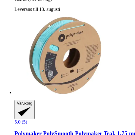
Leverans till 13. augusti
Varukorg
5.0 (5)
Polymaker
PolySmooth Polymaker Teal, 1,75 m