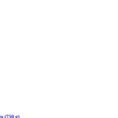
m (750 g)