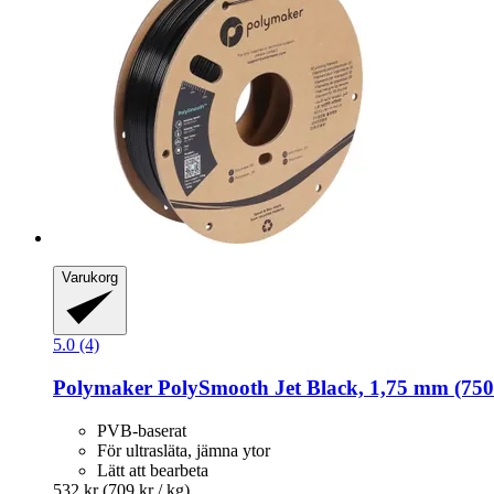
Varukorg
5.0 (4)
Polymaker
PolySmooth Jet Black, 1,75 mm (750
PVB-baserat
För ultrasläta, jämna ytor
Lätt att bearbeta
532 kr
(709 kr / kg)