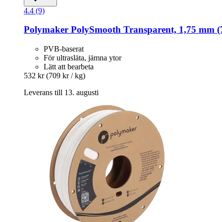
4.4 (9)
Polymaker
PolySmooth Transparent, 1,75 mm (
PVB-baserat
För ultrasläta, jämna ytor
Lätt att bearbeta
532 kr
(709 kr / kg)
Leverans till 13. augusti