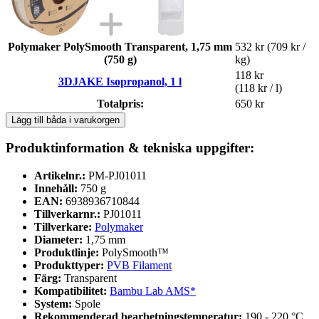
Polymaker PolySmooth Transparent, 1,75 mm
532 kr
(709 kr /
(750 g)
kg)
118 kr
3DJAKE Isopropanol, 1 l
(118 kr / l)
Totalpris:
650 kr
Lägg till båda i varukorgen
Produktinformation & tekniska uppgifter:
Artikelnr.:
PM-PJ01011
Innehåll:
750 g
EAN:
6938936710844
Tillverkarnr.:
PJ01011
Tillverkare:
Polymaker
Diameter:
1,75 mm
Produktlinje:
PolySmooth™
Produkttyper:
PVB Filament
Färg:
Transparent
Kompatibilitet:
Bambu Lab AMS*
System:
Spole
Rekommenderad bearbetningstemperatur:
190 - 220 °C