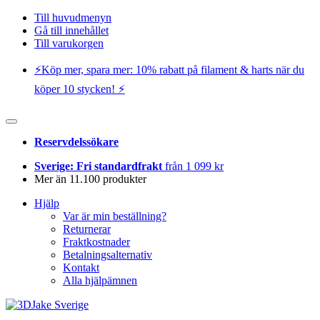
Till huvudmenyn
Gå till innehållet
Till varukorgen
⚡️Köp mer, spara mer: 10% rabatt på filament & harts när du
köper 10 stycken! ⚡️
Reservdelssökare
Sverige: Fri standardfrakt
från 1 099 kr
Mer än 11.100 produkter
Hjälp
Var är min beställning?
Returnerar
Fraktkostnader
Betalningsalternativ
Kontakt
Alla hjälpämnen