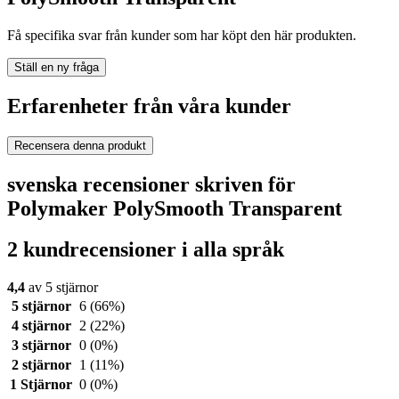
Få specifika svar från kunder som har köpt den här produkten.
Ställ en ny fråga
Erfarenheter från våra kunder
Recensera denna produkt
svenska recensioner skriven för
Polymaker PolySmooth Transparent
2 kundrecensioner i alla språk
4,4
av 5 stjärnor
5 stjärnor
6
(66%)
4 stjärnor
2
(22%)
3 stjärnor
0
(0%)
2 stjärnor
1
(11%)
1 Stjärnor
0
(0%)