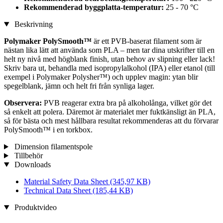
Rekommenderad byggplatta-temperatur:
25 - 70 °C
Beskrivning
Polymaker PolySmooth™
är ett PVB-baserat filament som är
nästan lika lätt att använda som PLA – men tar dina utskrifter till en
helt ny nivå med högblank finish, utan behov av slipning eller lack!
Skriv bara ut, behandla med isopropylalkohol (IPA) eller etanol (till
exempel i Polymaker Polysher™) och upplev magin: ytan blir
spegelblank, jämn och helt fri från synliga lager.
Observera:
PVB reagerar extra bra på alkoholånga, vilket gör det
så enkelt att polera. Däremot är materialet mer fuktkänsligt än PLA,
så för bästa och mest hållbara resultat rekommenderas att du förvarar
PolySmooth™ i en torkbox.
Dimension filamentspole
Tillbehör
Downloads
Material Safety Data Sheet
(345,97 KB)
Technical Data Sheet
(185,44 KB)
Produktvideo