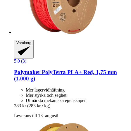
Varukorg
5.0 (3)
Polymaker
PolyTerra PLA+ Red, 1,75 mm
(1.000 g)
Mer lagervidhäftning
Mer styrka och seghet
Utmärkta mekaniska egenskaper
283 kr
(283 kr / kg)
Leverans till 13. augusti