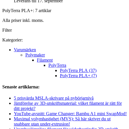
Leverans till 17. september
PolyTerra PLA+: 7 artiklar
Alla priser inkl. moms.
Filter
Kategorier:
Varumärken
Polymaker
Filament
PolyTerra
PolyTerra PLA (37)
PolyTerra PLA+ (7)
Senaste artiklarna:
5 prisvärda MSLA-skrivare på nybörjarnivå
Jämförelse av 3D-utskriftsmaterial: vilket filament är rätt för
ditt projekt?
YouTube-avsnitt: Game Changer: Bambu A1 mini SwapMod!
Maximal volymhastighet (MVS): Så här skriver du ut
snabbare utan under-extrusion!