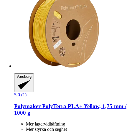
Varukorg
5.0 (1)
Polymaker
PolyTerra PLA+ Yellow, 1,75 mm /
1000 g
Mer lagervidhäftning
Mer styrka och seghet