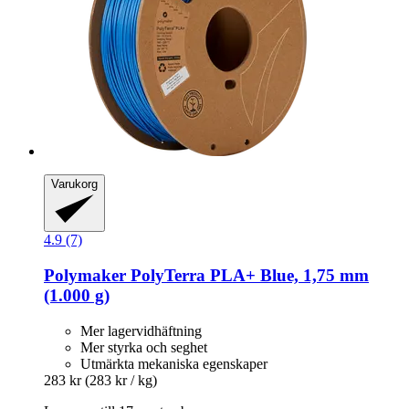
Varukorg
4.9 (7)
Polymaker
PolyTerra PLA+ Blue, 1,75 mm
(1.000 g)
Mer lagervidhäftning
Mer styrka och seghet
Utmärkta mekaniska egenskaper
283 kr
(283 kr / kg)