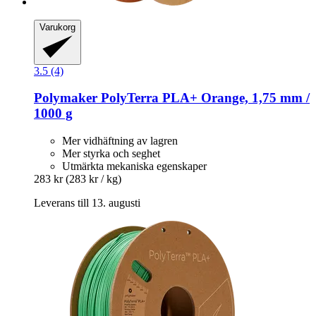
Varukorg
3.5 (4)
Polymaker
PolyTerra PLA+ Orange, 1,75 mm /
1000 g
Mer vidhäftning av lagren
Mer styrka och seghet
Utmärkta mekaniska egenskaper
283 kr
(283 kr / kg)
Leverans till 13. augusti