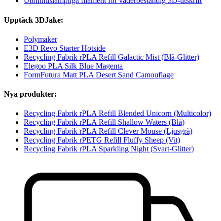
Utomhuslämpliga filament för väderbeständig 3D-utskrift
Upptäck 3DJake:
Polymaker
E3D Revo Starter Hotside
Recycling Fabrik rPLA Refill Galactic Mist (Blå-Glitter)
Elegoo PLA Silk Blue Magenta
FormFutura Matt PLA Desert Sand Camouflage
Nya produkter:
Recycling Fabrik rPLA Refill Blended Unicorn (Multicolor)
Recycling Fabrik rPLA Refill Shallow Waters (Blå)
Recycling Fabrik rPLA Refill Clever Mouse (Ljusgrå)
Recycling Fabrik rPETG Refill Fluffy Sheep (Vit)
Recycling Fabrik rPLA Sparkling Night (Svart-Glitter)