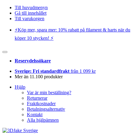
Till huvudmenyn
Gå till innehållet
Till varukorgen
⚡️Köp mer, spara mer: 10% rabatt på filament & harts när du
köper 10 stycken! ⚡️
Reservdelssökare
Sverige: Fri standardfrakt
från 1 099 kr
Mer än 11.100 produkter
Hjälp
Var är min beställning?
Returnerar
Fraktkostnader
Betalningsalternativ
Kontakt
Alla hjälpämnen