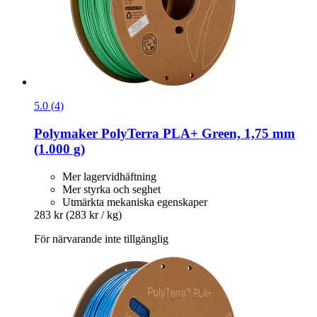
5.0 (4)
Polymaker
PolyTerra PLA+ Green, 1,75 mm
(1.000 g)
Mer lagervidhäftning
Mer styrka och seghet
Utmärkta mekaniska egenskaper
283 kr
(283 kr / kg)
För närvarande inte tillgänglig