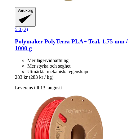
Varukorg
5.0 (2)
Polymaker
PolyTerra PLA+ Teal, 1,75 mm /
1000 g
Mer lagervidhäftning
Mer styrka och seghet
Utmärkta mekaniska egenskaper
283 kr
(283 kr / kg)
Leverans till 13. augusti