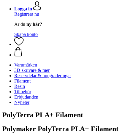
Logga in
Registrera nu
Är du
ny här?
Skapa konto
Varumärken
3D-skrivare & mer
Reservdelar & uppgraderingar
Filament
Resin
Tillbehör
Erbjudanden
Nyheter
PolyTerra PLA+ Filament
Polymaker PolyTerra PLA+ Filament