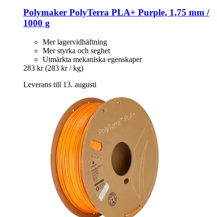
Polymaker
PolyTerra PLA+ Purple, 1,75 mm /
1000 g
Mer lagervidhäftning
Mer styrka och seghet
Utmärkta mekaniska egenskaper
283 kr
(283 kr / kg)
Leverans till 13. augusti