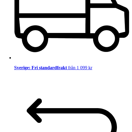
Sverige: Fri standardfrakt
från 1 099 kr