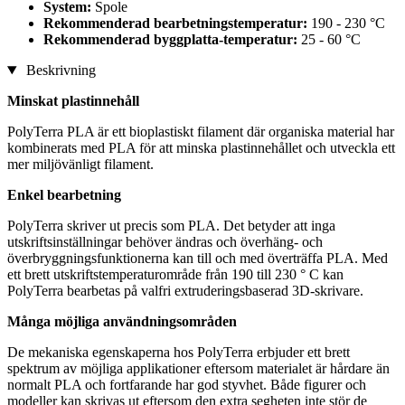
System:
Spole
Rekommenderad bearbetningstemperatur:
190 - 230 °C
Rekommenderad byggplatta-temperatur:
25 - 60 °C
Beskrivning
Minskat plastinnehåll
PolyTerra PLA är ett bioplastiskt filament där organiska material har
kombinerats med PLA för att minska plastinnehållet och utveckla ett
mer miljövänligt filament.
Enkel bearbetning
PolyTerra skriver ut precis som PLA. Det betyder att inga
utskriftsinställningar behöver ändras och överhäng- och
överbryggningsfunktionerna kan till och med överträffa PLA. Med
ett brett utskriftstemperaturområde från 190 till 230 ° C kan
PolyTerra bearbetas på valfri extruderingsbaserad 3D-skrivare.
Många möjliga användningsområden
De mekaniska egenskaperna hos PolyTerra erbjuder ett brett
spektrum av möjliga applikationer eftersom materialet är hårdare än
normalt PLA och fortfarande har god styvhet. Både figurer och
modeller kan skrivas ut eftersom den extra segheten inte stör de