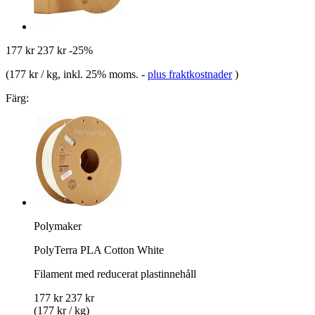
177 kr
237 kr
-25%
(
177 kr / kg
, inkl. 25% moms.
-
plus fraktkostnader
)
Färg:
Polymaker
PolyTerra PLA Cotton White
Filament med reducerat plastinnehåll
177 kr
237 kr
(177 kr / kg)