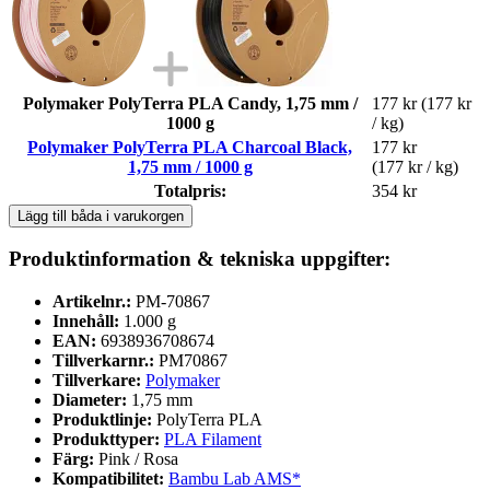
Polymaker PolyTerra PLA Candy, 1,75 mm /
177 kr
(177 kr
1000 g
/ kg)
Polymaker PolyTerra PLA Charcoal Black,
177 kr
1,75 mm / 1000 g
(177 kr / kg)
Totalpris:
354 kr
Lägg till båda i varukorgen
Produktinformation & tekniska uppgifter:
Artikelnr.:
PM-70867
Innehåll:
1.000 g
EAN:
6938936708674
Tillverkarnr.:
PM70867
Tillverkare:
Polymaker
Diameter:
1,75 mm
Produktlinje:
PolyTerra PLA
Produkttyper:
PLA Filament
Färg:
Pink / Rosa
Kompatibilitet:
Bambu Lab AMS*