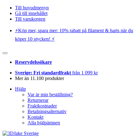
Till huvudmenyn
Gå till innehållet
Till varukorgen
⚡️Köp mer, spara mer: 10% rabatt på filament & harts när du
köper 10 stycken! ⚡️
Reservdelssökare
Sverige: Fri standardfrakt
från 1 099 kr
Mer än 11.100 produkter
Hjälp
Var är min beställning?
Returnerar
Fraktkostnader
Betalningsalternativ
Kontakt
Alla hjälpämnen