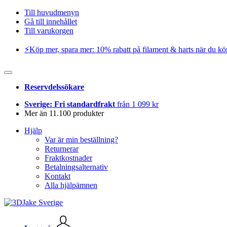
Till huvudmenyn
Gå till innehållet
Till varukorgen
⚡️Köp mer, spara mer: 10% rabatt på filament & harts när du kö
Reservdelssökare
Sverige: Fri standardfrakt
från 1 099 kr
Mer än 11.100 produkter
Hjälp
Var är min beställning?
Returnerar
Fraktkostnader
Betalningsalternativ
Kontakt
Alla hjälpämnen