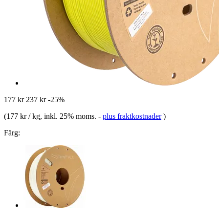
177 kr
237 kr
-25%
(
177 kr / kg
, inkl. 25% moms.
-
plus fraktkostnader
)
Färg: