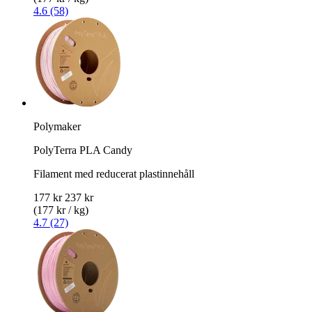
4.6 (58)
Polymaker
PolyTerra PLA Candy
Filament med reducerat plastinnehåll
177 kr
237 kr
(177 kr / kg)
4.7 (27)