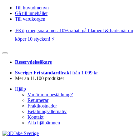
Till huvudmenyn
Gå till innehållet
Till varukorgen
⚡️Köp mer, spara mer: 10% rabatt på filament & harts när du
köper 10 stycken! ⚡️
Reservdelssökare
Sverige: Fri standardfrakt
från 1 099 kr
Mer än 11.100 produkter
Hjälp
Var är min beställning?
Returnerar
Fraktkostnader
Betalningsalternativ
Kontakt
Alla hjälpämnen