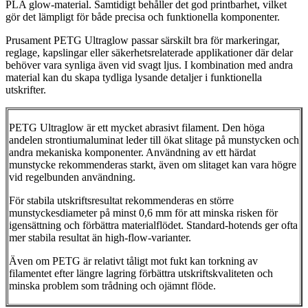
PLA glow-material. Samtidigt behåller det god printbarhet, vilket
gör det lämpligt för både precisa och funktionella komponenter.
Prusament PETG Ultraglow passar särskilt bra för markeringar,
reglage, kapslingar eller säkerhetsrelaterade applikationer där delar
behöver vara synliga även vid svagt ljus. I kombination med andra
material kan du skapa tydliga lysande detaljer i funktionella
utskrifter.
PETG Ultraglow är ett mycket abrasivt filament. Den höga
andelen strontiumaluminat leder till ökat slitage på munstycken och
andra mekaniska komponenter. Användning av ett härdat
munstycke rekommenderas starkt, även om slitaget kan vara högre
vid regelbunden användning.
För stabila utskriftsresultat rekommenderas en större
munstyckesdiameter på minst 0,6 mm för att minska risken för
igensättning och förbättra materialflödet. Standard-hotends ger ofta
mer stabila resultat än high-flow-varianter.
Även om PETG är relativt tåligt mot fukt kan torkning av
filamentet efter längre lagring förbättra utskriftskvaliteten och
minska problem som trådning och ojämnt flöde.