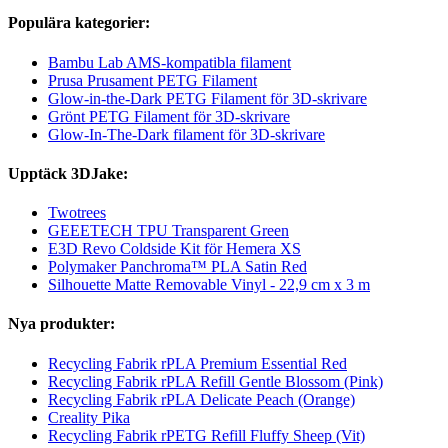
Populära kategorier:
Bambu Lab AMS-kompatibla filament
Prusa Prusament PETG Filament
Glow-in-the-Dark PETG Filament för 3D-skrivare
Grönt PETG Filament för 3D-skrivare
Glow-In-The-Dark filament för 3D-skrivare
Upptäck 3DJake:
Twotrees
GEEETECH TPU Transparent Green
E3D Revo Coldside Kit för Hemera XS
Polymaker Panchroma™ PLA Satin Red
Silhouette Matte Removable Vinyl - 22,9 cm x 3 m
Nya produkter:
Recycling Fabrik rPLA Premium Essential Red
Recycling Fabrik rPLA Refill Gentle Blossom (Pink)
Recycling Fabrik rPLA Delicate Peach (Orange)
Creality Pika
Recycling Fabrik rPETG Refill Fluffy Sheep (Vit)