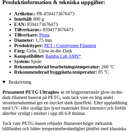
Produktinformation & tekniska uppgifter:
Artikelnr.:
PR-8594173676473
Innehåll:
800 g
EAN:
8594173676473
Tillverkarnr.:
8594173676473
Tillverkare:
Prusa
Diameter:
1,75 mm
Produkttyper:
PET / Copolyester Filament
Färg:
Grön, Glow-in-the-Dark
Kompatibilitet:
Bambu Lab AMS*
System:
Spole
Rekommenderad bearbetningstemperatur:
260 °C
Rekommenderad byggplatta-temperatur:
85 °C
Beskrivning
Prusament PETG Ultraglow
är ett högpresterande glow-in-the-
dark-filament baserat på PETG, som tack vare en hög andel
strontiumaluminat ger en mycket stark ljuseffekt. Efter uppladdning
med UV- eller synligt ljus lyser materialet först intensivt och förblir
därefter synligt i mörker i upp till 6-8 timmar.
Tack vare PETG-basen erbjuder filamentet högre mekanisk
hållfasthet och bättre temperaturbeständighet jämfört med klassiska