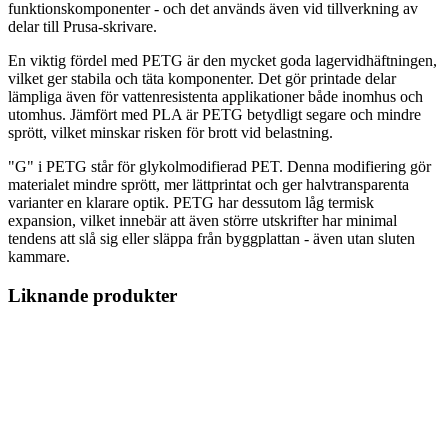
funktionskomponenter - och det används även vid tillverkning av
delar till Prusa-skrivare.
En viktig fördel med PETG är den mycket goda lagervidhäftningen,
vilket ger stabila och täta komponenter. Det gör printade delar
lämpliga även för vattenresistenta applikationer både inomhus och
utomhus. Jämfört med PLA är PETG betydligt segare och mindre
sprött, vilket minskar risken för brott vid belastning.
"G" i PETG står för glykolmodifierad PET. Denna modifiering gör
materialet mindre sprött, mer lättprintat och ger halvtransparenta
varianter en klarare optik. PETG har dessutom låg termisk
expansion, vilket innebär att även större utskrifter har minimal
tendens att slå sig eller släppa från byggplattan - även utan sluten
kammare.
Liknande produkter