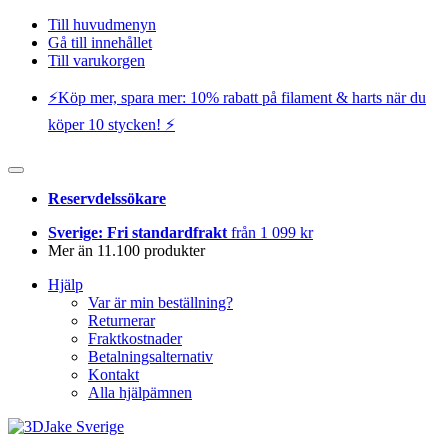
Till huvudmenyn
Gå till innehållet
Till varukorgen
⚡️Köp mer, spara mer: 10% rabatt på filament & harts när du
köper 10 stycken! ⚡️
Reservdelssökare
Sverige: Fri standardfrakt
från 1 099 kr
Mer än 11.100 produkter
Hjälp
Var är min beställning?
Returnerar
Fraktkostnader
Betalningsalternativ
Kontakt
Alla hjälpämnen