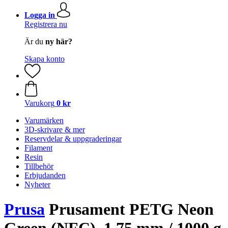
Logga in
Registrera nu
Är du
ny här?
Skapa konto
Varukorg
0 kr
Varumärken
3D-skrivare & mer
Reservdelar & uppgraderingar
Filament
Resin
Tillbehör
Erbjudanden
Nyheter
Prusa
Prusament PETG Neon