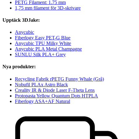
PETG Filament: 1.75 mm
1,75 mm filament för 3D-skrivare
Upptäck 3DJake:
Anycubic
Fiberlogy Easy PET-G Blue
Anycubic TPU Milky White
Anycubic PLA Metal Champagne
SUNLU Silk PLA+ Grey
Nya produkter:
Recycling Fabrik rPETG Funny Whale (Grå)
Nobufil PLAx Astro Black
Creality IR & Diode Laser F-Theta Lens
Protopasta Yellow Quantum Dots HTPLA
Fiberlogy ASA+AF Natural