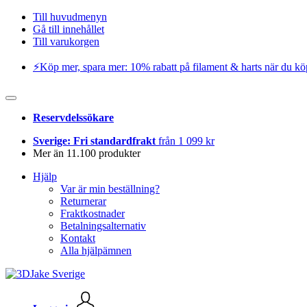
Till huvudmenyn
Gå till innehållet
Till varukorgen
⚡️Köp mer, spara mer: 10% rabatt på filament & harts när du kö
Reservdelssökare
Sverige: Fri standardfrakt
från 1 099 kr
Mer än 11.100 produkter
Hjälp
Var är min beställning?
Returnerar
Fraktkostnader
Betalningsalternativ
Kontakt
Alla hjälpämnen