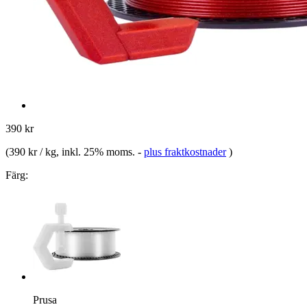
390 kr
(
390 kr / kg
, inkl. 25% moms.
-
plus fraktkostnader
)
Färg:
Prusa