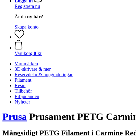
Logga in
Registrera nu
Är du
ny här?
Skapa konto
Varukorg
0 kr
Varumärken
3D-skrivare & mer
Reservdelar & uppgraderingar
Filament
Resin
Tillbehör
Erbjudanden
Nyheter
Prusa
Prusament PETG Carmine
Mångsidigt PETG Filament i Carmine Re