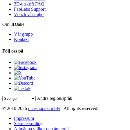
3D-utskrift FAQ
FabLabs Support
Vi och vår miljö
Om 3DJake
Vår grupp
Kontakt
Följ oss på
Ändra region/språk
© 2010-2026
niceshops GmbH
- All rights reserved.
Impressum
Sekretesspolicy
Allmänna villkor och ångerrät