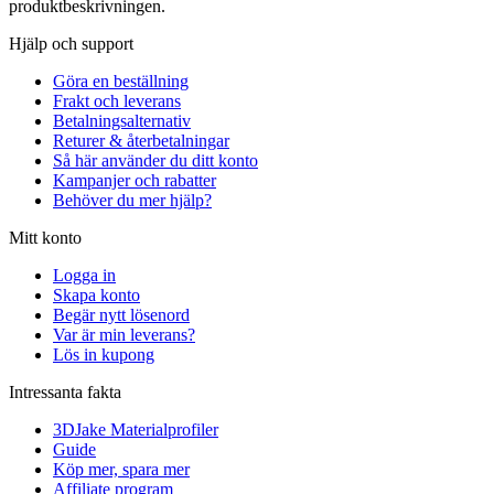
produktbeskrivningen.
Hjälp och support
Göra en beställning
Frakt och leverans
Betalningsalternativ
Returer & återbetalningar
Så här använder du ditt konto
Kampanjer och rabatter
Behöver du mer hjälp?
Mitt konto
Logga in
Skapa konto
Begär nytt lösenord
Var är min leverans?
Lös in kupong
Intressanta fakta
3DJake Materialprofiler
Guide
Köp mer, spara mer
Affiliate program