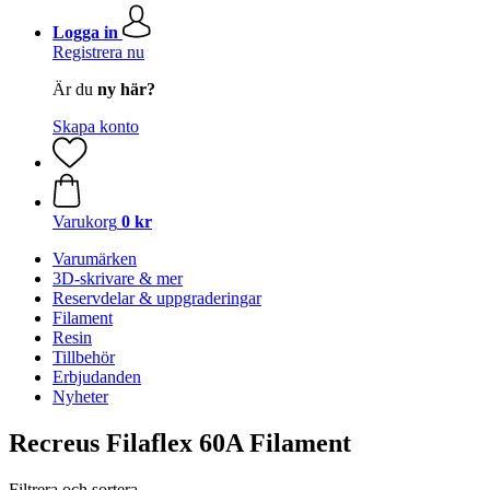
Logga in
Registrera nu
Är du
ny här?
Skapa konto
Varukorg
0 kr
Varumärken
3D-skrivare & mer
Reservdelar & uppgraderingar
Filament
Resin
Tillbehör
Erbjudanden
Nyheter
Recreus Filaflex 60A Filament
Filtrera och sortera