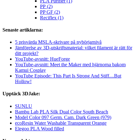
PLA Purifier (1)
PP (2)
PP GF (2)
Reciflex (1)
Senaste artiklarna:
5 prisvärda MSLA-skrivare på nybörjarnivå
Jämförelse av 3D-utskriftsmaterial: vilket filament är rätt för
ditt projekt?
YouTube-avsnitt: HueForge
YouTube-avsnitt: Meet the Maker med hjärnorna bakom
Kamui Cosplay
YouTube Episode: This Part Is Strong And Stiff....But
Hollow!
Upptäck 3DJake:
SUNLU
Bambu Lab PLA Silk Dual Color South Beach
Model Color 097 Germ. Cam. Dark Green (979)
ecoResin Water Washable Transparent Orange
Elegoo PLA Wood filled