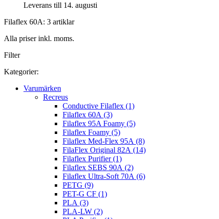
Leverans till 14. augusti
Filaflex 60A: 3 artiklar
Alla priser inkl. moms.
Filter
Kategorier:
Varumärken
Recreus
Conductive Filaflex (1)
Filaflex 60A (3)
Filaflex 95A Foamy (5)
Filaflex Foamy (5)
Filaflex Med-Flex 95A (8)
FilaFlex Original 82A (14)
Filaflex Purifier (1)
Filaflex SEBS 90A (2)
Filaflex Ultra-Soft 70A (6)
PETG (9)
PET-G CF (1)
PLA (3)
PLA-LW (2)