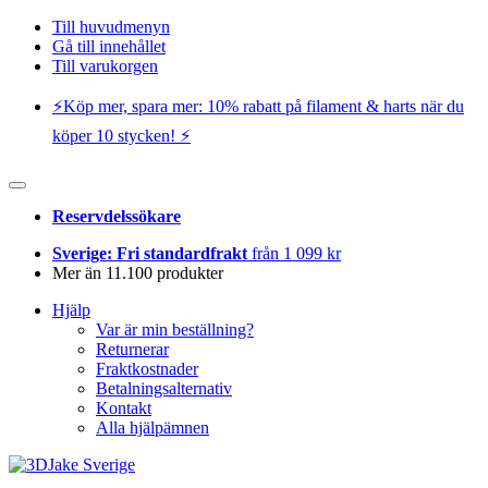
Till huvudmenyn
Gå till innehållet
Till varukorgen
⚡️Köp mer, spara mer: 10% rabatt på filament & harts när du
köper 10 stycken! ⚡️
Reservdelssökare
Sverige: Fri standardfrakt
från 1 099 kr
Mer än 11.100 produkter
Hjälp
Var är min beställning?
Returnerar
Fraktkostnader
Betalningsalternativ
Kontakt
Alla hjälpämnen