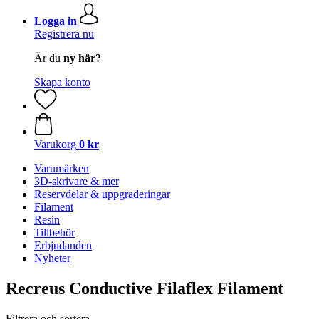
Logga in
Registrera nu
Är du
ny här?
Skapa konto
Varukorg
0 kr
Varumärken
3D-skrivare & mer
Reservdelar & uppgraderingar
Filament
Resin
Tillbehör
Erbjudanden
Nyheter
Recreus Conductive Filaflex Filament
Filtrera och sortera