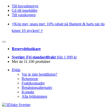
Till huvudmenyn
Gå till innehållet
Till varukorgen
⚡️Köp mer, spara mer: 10% rabatt på filament & harts när du
köper 10 stycken! ⚡️
Reservdelssökare
Sverige: Fri standardfrakt
från 1 099 kr
Mer än 11.100 produkter
Hjälp
Var är min beställning?
Returnerar
Fraktkostnader
Betalningsalternativ
Kontakt
Alla hjälpämnen