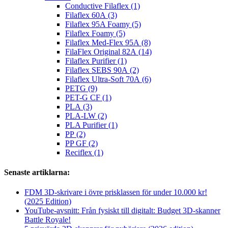
Conductive Filaflex (1)
Filaflex 60A (3)
Filaflex 95A Foamy (5)
Filaflex Foamy (5)
Filaflex Med-Flex 95A (8)
FilaFlex Original 82A (14)
Filaflex Purifier (1)
Filaflex SEBS 90A (2)
Filaflex Ultra-Soft 70A (6)
PETG (9)
PET-G CF (1)
PLA (3)
PLA-LW (2)
PLA Purifier (1)
PP (2)
PP GF (2)
Reciflex (1)
Senaste artiklarna:
FDM 3D-skrivare i övre prisklassen för under 10.000 kr!
(2025 Edition)
YouTube-avsnitt: Från fysiskt till digitalt: Budget 3D-skanner
Battle Royale!