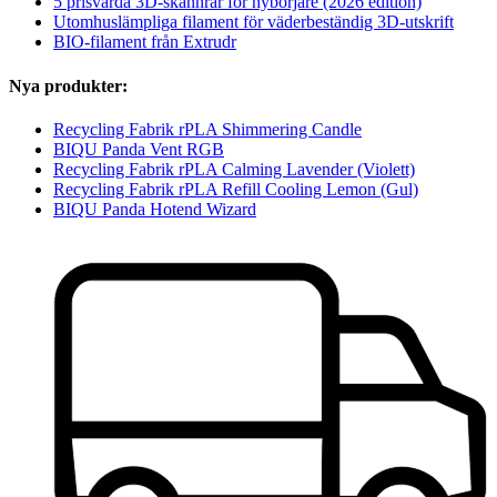
5 prisvärda 3D-skannrar för nybörjare (2026 edition)
Utomhuslämpliga filament för väderbeständig 3D-utskrift
BIO-filament från Extrudr
Nya produkter:
Recycling Fabrik rPLA Shimmering Candle
BIQU Panda Vent RGB
Recycling Fabrik rPLA Calming Lavender (Violett)
Recycling Fabrik rPLA Refill Cooling Lemon (Gul)
BIQU Panda Hotend Wizard