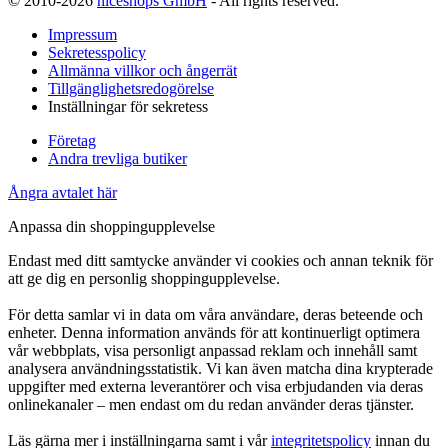
© 2010-2026
niceshops GmbH
- All rights reserved.
Impressum
Sekretesspolicy
Allmänna villkor och ångerrät
Tillgänglighetsredogörelse
Inställningar för sekretess
Företag
Andra trevliga butiker
Ångra avtalet här
Anpassa din shoppingupplevelse
Endast med ditt samtycke använder vi cookies och annan teknik för
att ge dig en personlig shoppingupplevelse.
För detta samlar vi in data om våra användare, deras beteende och
enheter. Denna information används för att kontinuerligt optimera
vår webbplats, visa personligt anpassad reklam och innehåll samt
analysera användningsstatistik. Vi kan även matcha dina krypterade
uppgifter med externa leverantörer och visa erbjudanden via deras
onlinekanaler – men endast om du redan använder deras tjänster.
Läs gärna mer i inställningarna samt i vår
integritetspolicy
innan du