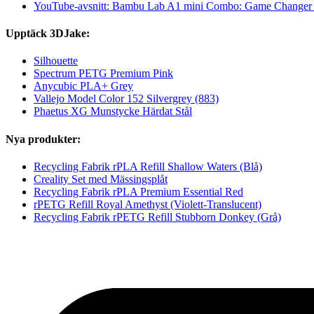
YouTube-avsnitt: Bambu Lab A1 mini Combo: Game Changer 
Upptäck 3DJake:
Silhouette
Spectrum PETG Premium Pink
Anycubic PLA+ Grey
Vallejo Model Color 152 Silvergrey (883)
Phaetus XG Munstycke Härdat Stål
Nya produkter:
Recycling Fabrik rPLA Refill Shallow Waters (Blå)
Creality Set med Mässingsplåt
Recycling Fabrik rPLA Premium Essential Red
rPETG Refill Royal Amethyst (Violett-Translucent)
Recycling Fabrik rPETG Refill Stubborn Donkey (Grå)