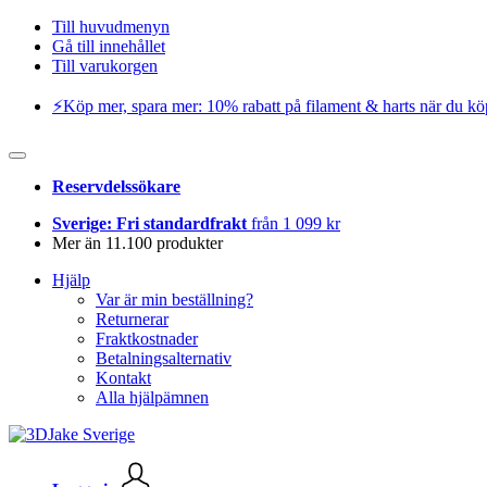
Till huvudmenyn
Gå till innehållet
Till varukorgen
⚡️Köp mer, spara mer: 10% rabatt på filament & harts när du kö
Reservdelssökare
Sverige: Fri standardfrakt
från 1 099 kr
Mer än 11.100 produkter
Hjälp
Var är min beställning?
Returnerar
Fraktkostnader
Betalningsalternativ
Kontakt
Alla hjälpämnen