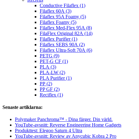
Conductive Filaflex (1)
Filaflex 60A (3)
Filaflex 95A Foamy (5)
Filaflex Foamy (5)
Filaflex Med-Flex 95A (8)
FilaFlex Original 82A (14)
Filaflex Purifier (1)
Filaflex SEBS 90A (2)
Filaflex Ultra-Soft 70A (6)
PETG (9)
PET-G CF (1)
PLA (3)
PLA-LW (2)
PLA Purifier (1)
PP (2)
PP GF (2)
Reciflex (1)
Senaste artiklarna:
Polymaker Panchroma™ - Dina färger. Din värld.
YouTube-avsnitt: Reverse Engineering Home Gadgets
Produkttest: Elegoo Saturn 4 Ultra
YouTube-avsnitt: Review av Anycubic Kobra 2 Pro