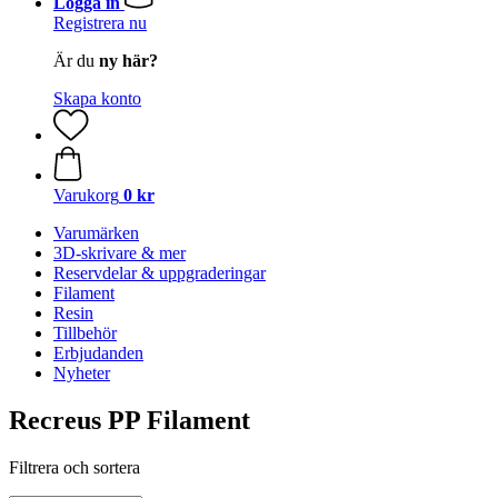
Logga in
Registrera nu
Är du
ny här?
Skapa konto
Varukorg
0 kr
Varumärken
3D-skrivare & mer
Reservdelar & uppgraderingar
Filament
Resin
Tillbehör
Erbjudanden
Nyheter
Recreus PP Filament
Filtrera och sortera