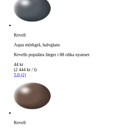
Revell
Aqua mörkgrå, halvglans
Revells populära färger i 88 olika nyanser
44 kr
(2 444 kr / l)
5.0 (2)
Revell