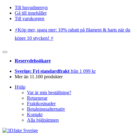
Till huvudmenyn
Gå till innehållet
Till varukorgen
⚡️Köp mer, spara mer: 10% rabatt på filament & harts när du
köper 10 stycken! ⚡️
Reservdelssökare
Sverige: Fri standardfrakt
från 1 099 kr
Mer än 11.100 produkter
Hjälp
Var är min beställning?
Returnerar
Fraktkostnader
Betalningsalternativ
Kontakt
Alla hjälpämnen