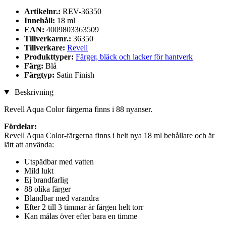
Artikelnr.:
REV-36350
Innehåll:
18 ml
EAN:
4009803363509
Tillverkarnr.:
36350
Tillverkare:
Revell
Produkttyper:
Färger, bläck och lacker för hantverk
Färg:
Blå
Färgtyp:
Satin Finish
Beskrivning
Revell Aqua Color färgerna finns i 88 nyanser.
Fördelar:
Revell Aqua Color-färgerna finns i helt nya 18 ml behållare och är
lätt att använda:
Utspädbar med vatten
Mild lukt
Ej brandfarlig
88 olika färger
Blandbar med varandra
Efter 2 till 3 timmar är färgen helt torr
Kan målas över efter bara en timme