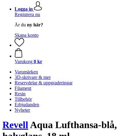
Logga in
Registrera nu
Är du
ny här?
Skapa konto
Varukorg
0 kr
Varumärken
3D-skrivare & mer
Reservdelar & uppgraderingar
Filament
Resin
Tillbehör
Erbjudanden
Nyheter
Revell
Aqua Lufthansa-blå,