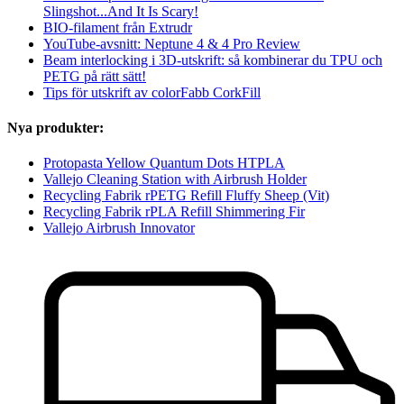
Slingshot...And It Is Scary!
BIO-filament från Extrudr
YouTube-avsnitt: Neptune 4 & 4 Pro Review
Beam interlocking i 3D-utskrift: så kombinerar du TPU och
PETG på rätt sätt!
Tips för utskrift av colorFabb CorkFill
Nya produkter:
Protopasta Yellow Quantum Dots HTPLA
Vallejo Cleaning Station with Airbrush Holder
Recycling Fabrik rPETG Refill Fluffy Sheep (Vit)
Recycling Fabrik rPLA Refill Shimmering Fir
Vallejo Airbrush Innovator