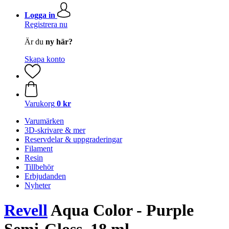
Logga in
Registrera nu
Är du
ny här?
Skapa konto
Varukorg
0 kr
Varumärken
3D-skrivare & mer
Reservdelar & uppgraderingar
Filament
Resin
Tillbehör
Erbjudanden
Nyheter
Revell
Aqua Color - Purple