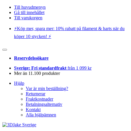
Till huvudmenyn
Gå till innehållet
Till varukorgen
⚡️Köp mer, spara mer: 10% rabatt på filament & harts när du
köper 10 stycken! ⚡️
Reservdelssökare
Sverige: Fri standardfrakt
från 1 099 kr
Mer än 11.100 produkter
Hjälp
Var är min beställning?
Returnerar
Fraktkostnader
Betalningsalternativ
Kontakt
Alla hjälpämnen