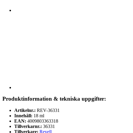
Produktinformation & tekniska uppgifter:
Artikelnr.:
REV-36331
Innehåll:
18 ml
EAN:
4009803363318
Tillverkarnr.:
36331
Tillverkare:
Revell