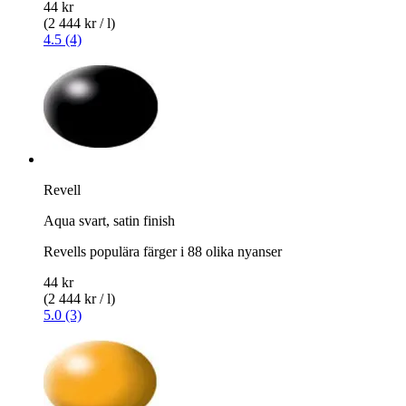
44 kr
(2 444 kr / l)
4.5 (4)
Revell
Aqua svart, satin finish
Revells populära färger i 88 olika nyanser
44 kr
(2 444 kr / l)
5.0 (3)