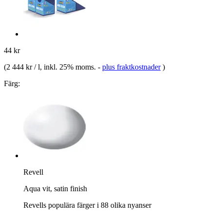
44 kr
(
2 444 kr / l
, inkl. 25% moms.
-
plus fraktkostnader
)
Färg:
Revell
Aqua vit, satin finish
Revells populära färger i 88 olika nyanser