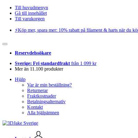
Till huvudmenyn
Gå till innehållet
Till varukorgen
⚡️Köp mer, spara mer: 10% rabatt på filament & harts när du kö
Reservdelssökare
Sverige: Fri standardfrakt
från 1 099 kr
Mer än 11.100 produkter
Hjälp
Var är min beställning?
Returnerar
Fraktkostnader
Betalningsalternativ
Kontakt
Alla hjälpämnen